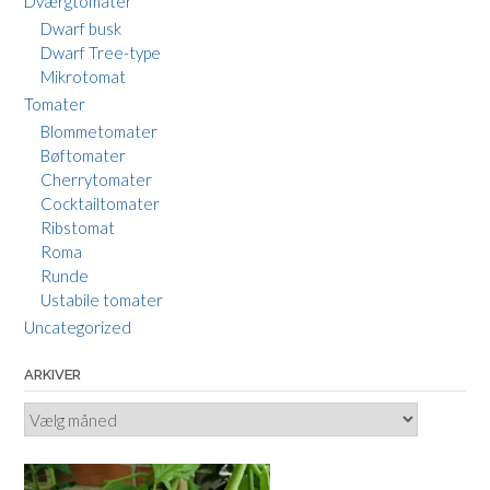
Dværgtomater
Dwarf busk
Dwarf Tree-type
Mikrotomat
Tomater
Blommetomater
Bøftomater
Cherrytomater
Cocktailtomater
Ribstomat
Roma
Runde
Ustabile tomater
Uncategorized
ARKIVER
Arkiver