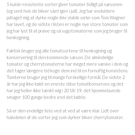
5 kulde-resistente sorter giver tomater tidligt på sæsonen
(og sent hvis de bliver sået igen i juli). Jeg har endvidere
påtaget mig at dyrke nogle
ikke stabile sorter
som Tom Wagner
har lavet, og de sidste i listen er nogle nye store tomater som
jeg har lyst til at prøve og så sugotomaterne som jeg bruger til
henkogning.
Faktisk bruger jeg alle tomatsortene til henkogning og
konservering til den kommende sæson. De almindelige
tomater og cherrytomaterne har meget mere væske i dem og
det tager længere tid koge dem ind til en fornuftig konsistens.
Tomterne bruger jeg til mange forskellige formål. De sidste 2
år har jeg ikke købt en eneste dåse tomatkonserves og det
har jeg heller ikke tænkt mig i 2018-19, det hjemmelavede
smager 100 gange bedre end det købte.
Så er den endelige liste ved at ved at være klar. Lidt over
halvdelen af de sorter jeg som dyrker bliver cherrytomater.