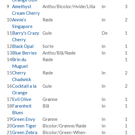
9
Amethyst
Antho/Bicolor/Hvide/Lilla
In
3
Cream Cherry
10
Annie’s
Røde
In
2
Singapore
11
Barry's Crazy
Gule
De
1
Cherry
12
Black Opal
Sorte
In
1
13
Blue Berries
Antho/Blå/Røde
In
1
14
Brin du
Røde
1
Muguet
15
Cherry
Røde
In
2
Chadwick
16
Cocktail a la
Gule
In
2
Orange
17
Evil Olive
Grønne
In
1
18
Farenheit
Blå
In
1
Blues
19
Green Envy
Grønne
In
1
20
Green Tiger
Bicolor/Grønne/Røde
In
1
21
Green Zebra
Bicolor/Green-When-
In
1