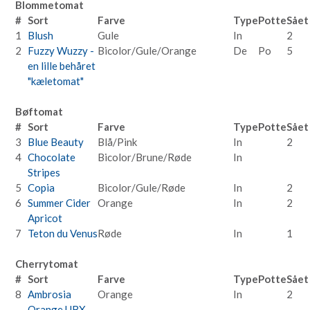
Blommetomat
#
Sort
Farve
Type
Potte
Sået
1
Blush
Gule
In
2
2
Fuzzy Wuzzy -
Bicolor/Gule/Orange
De
Po
5
en lille behåret
"kæletomat"
Bøftomat
#
Sort
Farve
Type
Potte
Sået
3
Blue Beauty
Blå/Pink
In
2
4
Chocolate
Bicolor/Brune/Røde
In
Stripes
5
Copia
Bicolor/Gule/Røde
In
2
6
Summer Cider
Orange
In
2
Apricot
7
Teton du Venus
Røde
In
1
Cherrytomat
#
Sort
Farve
Type
Potte
Sået
8
Ambrosia
Orange
In
2
Orange UBX