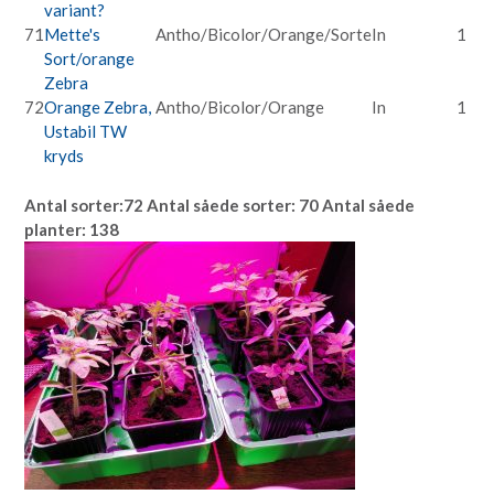
variant?
71
Mette's
Antho/Bicolor/Orange/Sorte
In
1
Sort/orange
Zebra
72
Orange Zebra,
Antho/Bicolor/Orange
In
1
Ustabil TW
kryds
Antal sorter:72 Antal såede sorter: 70 Antal såede
planter: 138