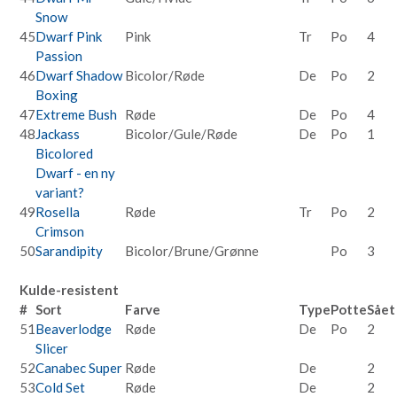
Snow
45
Dwarf Pink
Pink
Tr
Po
4
Passion
46
Dwarf Shadow
Bicolor/Røde
De
Po
2
Boxing
47
Extreme Bush
Røde
De
Po
4
48
Jackass
Bicolor/Gule/Røde
De
Po
1
Bicolored
Dwarf - en ny
variant?
49
Rosella
Røde
Tr
Po
2
Crimson
50
Sarandipity
Bicolor/Brune/Grønne
Po
3
Kulde-resistent
#
Sort
Farve
Type
Potte
Sået
51
Beaverlodge
Røde
De
Po
2
Slicer
52
Canabec Super
Røde
De
2
53
Cold Set
Røde
De
2