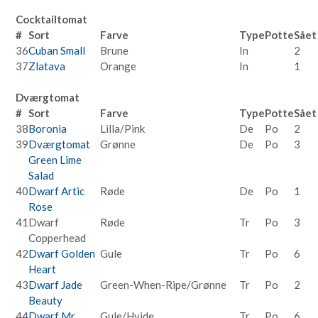
Cocktailtomat
#
Sort
Farve
Type
Potte
Sået
36
Cuban Small
Brune
In
2
37
Zlatava
Orange
In
1
Dværgtomat
#
Sort
Farve
Type
Potte
Sået
38
Boronia
Lilla/Pink
De
Po
2
39
Dværgtomat
Grønne
De
Po
3
Green Lime
Salad
40
Dwarf Artic
Røde
De
Po
1
Rose
41
Dwarf
Røde
Tr
Po
3
Copperhead
42
Dwarf Golden
Gule
Tr
Po
6
Heart
43
Dwarf Jade
Green-When-Ripe/Grønne
Tr
Po
2
Beauty
44
Dwarf Mr
Gule/Hvide
Tr
Po
6