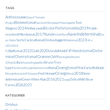
TAGS
Antho
Ustabile
Dwarf Tomato
Blommetomat
Tom
Project
Variant
Mikrodwarf
Havespætte
2019
2024
Bicolor
Pottetomat
Wagner
Kulde-
Anthocyanin
Blå
Indeterminat
Runde
Røde
2017
resistent
Mikrotomat
Multiflora
De
2023
Sorte
Cocktailtomat
Drivhusbyggeri
an Slater
Ribstomat
NK x
UDv2022
2022
Gule
2020
Frilandstomat
Deter
Bøftomat
Ustabil
Hvide
F1
F2
Cherrytomat
minat
Grønne
GWR
Variegated
Karen
Lilla
Brune
Tree-
Olivier
Selvvandingspotter
Dværgtomat
type
Pink
Kartoffelblade
Roma
Flerfarvet
Purple
Pæreformet
2018
Orange
t
Fred Hempel
Semi-
Ampeltomat
Jeff Dawson
Busk
2021
2016
Zebra
Wild Boar
determinant
Green-When-Ripe
sugo
2025
Farms
2026
KATEGORIER
Drivhus