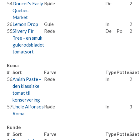
54
Doucet's Early
Røde
De
2
Quebec
Market
26
Lemon Drop
Gule
In
2
55
Silvery Fir
Røde
De
Po
2
Tree - en smuk
gulerodsbladet
tomatsort
Roma
#
Sort
Farve
Type
Potte
Sået
56
Amish Paste -
Røde
In
2
den klassiske
tomat til
konservering
57
Uncle Alfonsos
Røde
In
3
Roma
Runde
#
Sort
Farve
Type
Potte
Sået