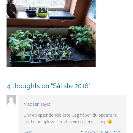
4 thoughts on “
Såliste 2018
”
Madsen
says:
Uhh en spændende liste. Jeg håber du opdatere
med dine oplevelser af dem og deres smag
Svar
25/02/2018 at 12:25