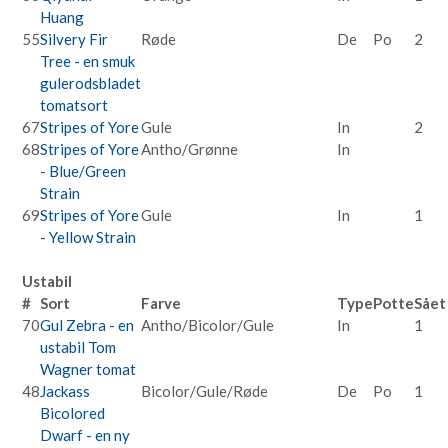
Huang
55
Silvery Fir
Røde
De
Po
2
Tree - en smuk
gulerodsbladet
tomatsort
67
Stripes of Yore
Gule
In
2
68
Stripes of Yore
Antho/Grønne
In
- Blue/Green
Strain
69
Stripes of Yore
Gule
In
1
- Yellow Strain
Ustabil
#
Sort
Farve
Type
Potte
Sået
70
Gul Zebra - en
Antho/Bicolor/Gule
In
1
ustabil Tom
Wagner tomat
48
Jackass
Bicolor/Gule/Røde
De
Po
1
Bicolored
Dwarf - en ny