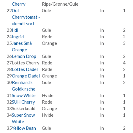
Cherry
Ripe/Grønne/Gule
22
Gul
Gule
In
1
Cherrytomat -
ukendt sort
23
Ildi
Gule
In
2
24
Ingrid
Røde
In
2
25
Janes Små
Orange
In
3
Orange
26
Lemon Drop
Gule
In
2
27
Lottes Cherry
Røde
In
4
28
Lottes Dadel
Røde
In
2
29
Orange Dadel
Orange
In
1
30
Reinhard's
Gule
In
2
Goldkirsche
31
Snow White
Hvide
In
1
32
SUH Cherry
Røde
In
1
33
Sukkerknald
Orange
In
1
34
Super Snow
Hvide
In
1
White
35
Yellow Bean
Gule
In
2