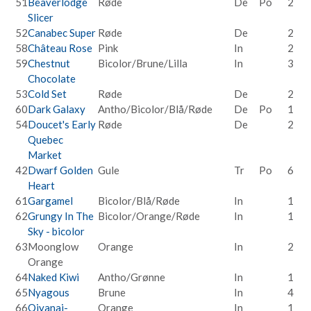
51
Beaverlodge
Røde
De
Po
2
Slicer
52
Canabec Super
Røde
De
2
58
Château Rose
Pink
In
2
59
Chestnut
Bicolor/Brune/Lilla
In
3
Chocolate
53
Cold Set
Røde
De
2
60
Dark Galaxy
Antho/Bicolor/Blå/Røde
De
Po
1
54
Doucet's Early
Røde
De
2
Quebec
Market
42
Dwarf Golden
Gule
Tr
Po
6
Heart
61
Gargamel
Bicolor/Blå/Røde
In
1
62
Grungy In The
Bicolor/Orange/Røde
In
1
Sky - bicolor
63
Moonglow
Orange
In
2
Orange
64
Naked Kiwi
Antho/Grønne
In
1
65
Nyagous
Brune
In
4
66
Qiyanai-
Orange
In
1