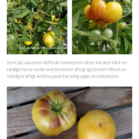
Sent på sæsonen skiftede tomaterne atter karater idet en
rødlige farve nede ved blomsten aftog og istedet tilkom en
rimelig kraftigt Anthocyanin farvning oppe ved blomsten.