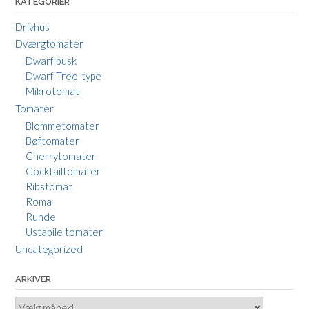
KATEGORIER
Drivhus
Dværgtomater
Dwarf busk
Dwarf Tree-type
Mikrotomat
Tomater
Blommetomater
Bøftomater
Cherrytomater
Cocktailtomater
Ribstomat
Roma
Runde
Ustabile tomater
Uncategorized
ARKIVER
Arkiver