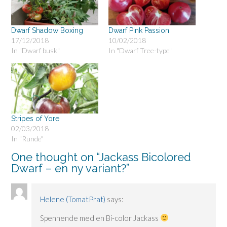
Dwarf Shadow Boxing
Dwarf Pink Passion
17/12/2018
10/02/2018
In "Dwarf busk"
In "Dwarf Tree-type"
Stripes of Yore
02/03/2018
In "Runde"
One thought on “
Jackass Bicolored
Dwarf – en ny variant?
”
Helene (TomatPrat)
says:
Spennende med en Bi-color Jackass