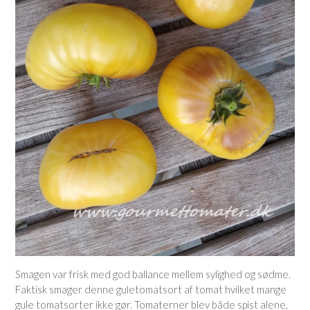
Smagen var frisk med god ballance mellem sylighed og sødme.
Faktisk smager denne guletomatsort af tomat hvilket mange
gule tomatsorter ikke gør. Tomaterner blev både spist alene,