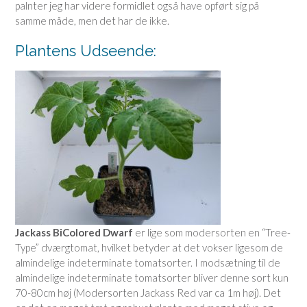
palnter jeg har videre formidlet også have opført sig på
samme måde, men det har de ikke.
Plantens Udseende:
Jackass BiColored Dwarf
er lige som modersorten en “Tree-
Type” dværgtomat, hvilket betyder at det vokser ligesom de
almindelige indeterminate tomatsorter. I modsætning til de
almindelige indeterminate tomatsorter bliver denne sort kun
70-80cm høj (Modersorten Jackass Red var ca 1m høj). Det