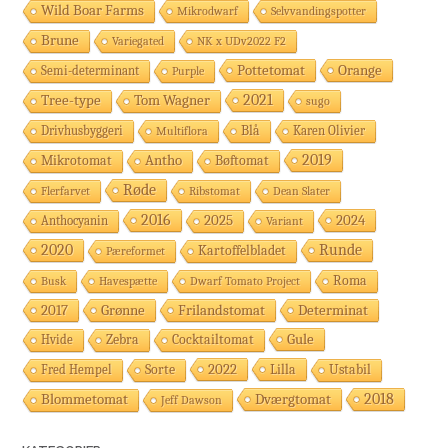
Wild Boar Farms
Mikrodwarf
Selvvandingspotter
Brune
Variegated
NK x UDv2022 F2
Pottetomat
Orange
Semi-determinant
Purple
2021
Tree-type
Tom Wagner
sugo
Drivhusbyggeri
Blå
Multiflora
Karen Olivier
2019
Antho
Bøftomat
Mikrotomat
Røde
Flerfarvet
Ribstomat
Dean Slater
2016
2024
2025
Anthocyanin
Variant
2020
Runde
Kartoffelbladet
Pæreformet
Roma
Busk
Havespætte
Dwarf Tomato Project
2017
Grønne
Frilandstomat
Determinat
Gule
Hvide
Zebra
Cocktailtomat
2022
Sorte
Lilla
Ustabil
Fred Hempel
2018
Dværgtomat
Blommetomat
Jeff Dawson