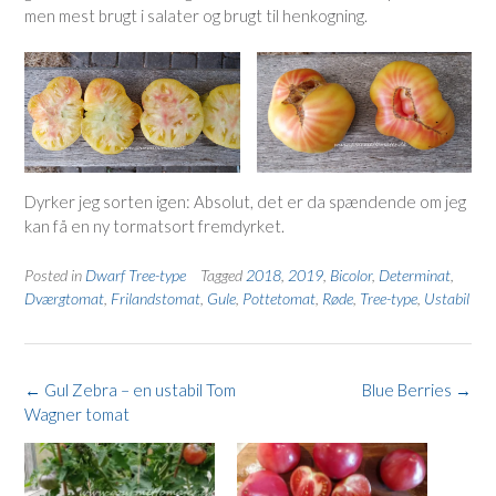
men mest brugt i salater og brugt til henkogning.
Dyrker jeg sorten igen: Absolut, det er da spændende om jeg
kan få en ny tormatsort fremdyrket.
Posted in
Dwarf Tree-type
Tagged
2018
,
2019
,
Bicolor
,
Determinat
,
Dværgtomat
,
Frilandstomat
,
Gule
,
Pottetomat
,
Røde
,
Tree-type
,
Ustabil
Post
←
Gul Zebra – en ustabil Tom
Blue Berries
→
navigation
Wagner tomat