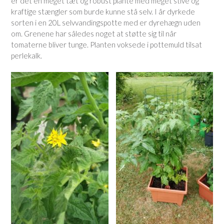
er det en meget tæt og robust plante med meget stive og
kraftige stængler som burde kunne stå selv. I år dyrkede
sorten i en 20L selvvandingspotte med er dyrehægn uden
om. Grenene har således noget at støtte sig til når
tomaterne bliver tunge. Planten voksede i pottemuld tilsat
perlekalk.