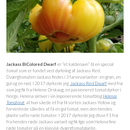
Jackass BiColored Dwarf
er “et kaldenavn” til en special
tomat som er fundet ved dyrkning af Jackass Red.
Dværgtomaten Jackass findes i 3 farvevarianter: en grøn, en
gul og en rød. I 2017 dyrkede jeg
Jackass Red Dwarf
med frø
som jeg fik fra Helene Orskaug, en passioneret tomatdyrker i
Norge. Helena skriver i sin imponerende tomatblog
Helenas
Tomatprat
, at hun såede et frø til sorten Jackass Yellow og
forventede således at få en gul tomat, men den hendes
plante satte røde tomater. I 2017 dyrkede jeg disse F1 frø
fra hendes røde Jackass variant og fik lige som Helena fine
røde tomater på en klassisk dværgtomatplante.