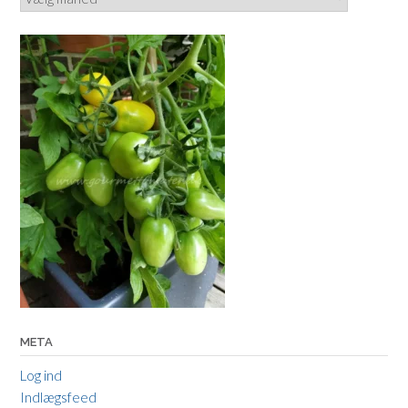
META
Log ind
Indlægsfeed