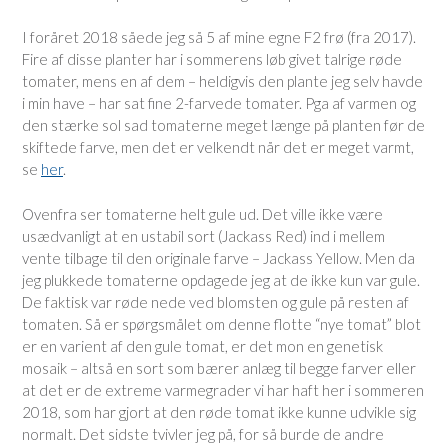
I foråret 2018 såede jeg så 5 af mine egne F2 frø (fra 2017).
Fire af disse planter har i sommerens løb givet talrige røde
tomater, mens en af dem – heldigvis den plante jeg selv havde
i min have – har sat fine 2-farvede tomater. Pga af varmen og
den stærke sol sad tomaterne meget længe på planten før de
skiftede farve, men det er velkendt når det er meget varmt,
se
her
.
Ovenfra ser tomaterne helt gule ud. Det ville ikke være
usædvanligt at en ustabil sort (Jackass Red) ind i mellem
vente tilbage til den originale farve – Jackass Yellow. Men da
jeg plukkede tomaterne opdagede jeg at de ikke kun var gule.
De faktisk var røde nede ved blomsten og gule på resten af
tomaten. Så er spørgsmålet om denne flotte “nye tomat” blot
er en varient af den gule tomat, er det mon en genetisk
mosaik – altså en sort som bærer anlæg til begge farver eller
at det er de extreme varmegrader vi har haft her i sommeren
2018, som har gjort at den røde tomat ikke kunne udvikle sig
normalt. Det sidste tvivler jeg på, for så burde de andre