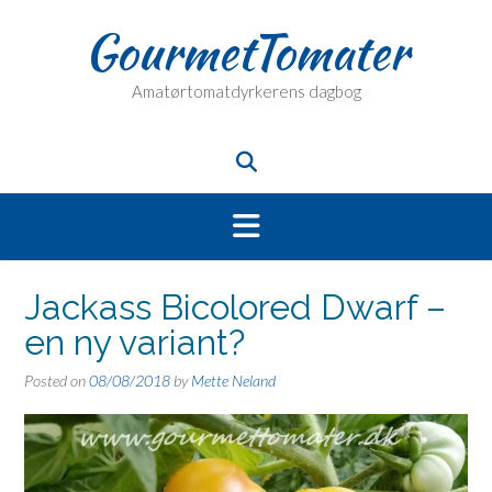
Skip
GourmetTomater
to
content
Amatørtomatdyrkerens dagbog
Jackass Bicolored Dwarf –
en ny variant?
Posted on
08/08/2018
by
Mette Neland