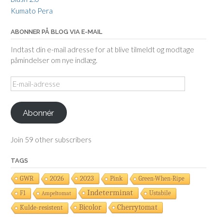
Kumato Pera
ABONNER PÅ BLOG VIA E-MAIL
Indtast din e-mail adresse for at blive tilmeldt og modtage
påmindelser om nye indlæg.
E-
mail-
adresse
Abonnér
Join 59 other subscribers
TAGS
2023
GWR
2026
Pink
Green-When-Ripe
Indeterminat
F1
Ustabile
Ampeltomat
Cherrytomat
Bicolor
Kulde-resistent