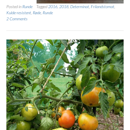
Posted in
Runde
Tagged
2016
,
2018
,
Determinat
,
Frilandstomat
,
Kulde-resistent
,
Røde
,
Runde
2 Comments