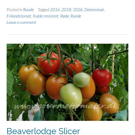
Posted in
Runde
Tagged
2016
,
2018
,
2026
,
Determinat
,
Frilandstomat
,
Kulde-resistent
,
Røde
,
Runde
Leave a comment
Beaverlodge Slicer