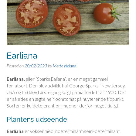
Earliana
Posted on
20/02/2023
by
Mette Neland
Earliana,
eller “Sparks Ealiana”,
er en meget gammel
tomatsort. Den blev udviklet af George Sparks i New Jersey,
USA og frø blev første gang solgt på markedet i år 1900. Det
er således en ægte heirloomtomat på nuværende tidpunkt.
Sorten er kuldetolerant om modner derfor meget tidligt.
Plantens udseende
Earliana
er vokser med indeterminant/semi-determinant