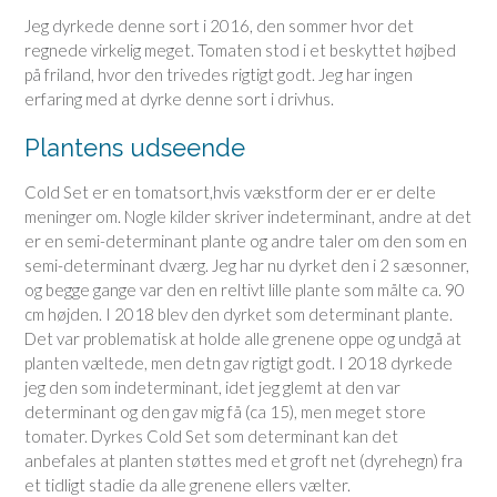
Jeg dyrkede denne sort i 2016, den sommer hvor det
regnede virkelig meget. Tomaten stod i et beskyttet højbed
på friland, hvor den trivedes rigtigt godt. Jeg har ingen
erfaring med at dyrke denne sort i drivhus.
Plantens udseende
Cold Set er en tomatsort,hvis vækstform der er er delte
meninger om. Nogle kilder skriver indeterminant, andre at det
er en semi-determinant plante og andre taler om den som en
semi-determinant dværg. Jeg har nu dyrket den i 2 sæsonner,
og begge gange var den en reltivt lille plante som målte ca. 90
cm højden. I 2018 blev den dyrket som determinant plante.
Det var problematisk at holde alle grenene oppe og undgå at
planten væltede, men detn gav rigtigt godt. I 2018 dyrkede
jeg den som indeterminant, idet jeg glemt at den var
determinant og den gav mig få (ca 15), men meget store
tomater. Dyrkes Cold Set som determinant kan det
anbefales at planten støttes med et groft net (dyrehegn) fra
et tidligt stadie da alle grenene ellers vælter.