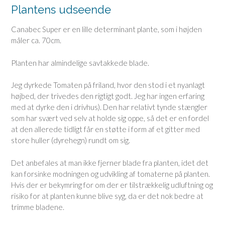
Plantens udseende
Canabec Super er en lille determinant plante, som i højden
måler ca. 70cm.
Planten har almindelige savtakkede blade.
Jeg dyrkede Tomaten på friland, hvor den stod i et nyanlagt
højbed, der trivedes den rigtigt godt. Jeg har ingen erfaring
med at dyrke den i drivhus). Den har relativt tynde stængler
som har svært ved selv at holde sig oppe, så det er en fordel
at den allerede tidligt får en støtte i form af et gitter med
store huller (dyrehegn) rundt om sig.
Det anbefales at man ikke fjerner blade fra planten, idet det
kan forsinke modningen og udvikling af tomaterne på planten.
Hvis der er bekymring for om der er tilstrækkelig udluftning og
risiko for at planten kunne blive syg, da er det nok bedre at
trimme bladene.