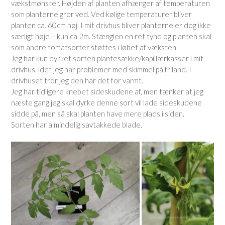
vækstmønster. Højden af planten afhænger af temperaturen
som planterne gror ved. Ved kølige temperaturer bliver
planten ca. 60cm høj. I mit drivhus bliver planterne er dog ikke
særligt høje – kun ca 2m. Stænglen en ret tynd og planten skal
som andre tomatsorter støttes i løbet af væksten.
Jeg har kun dyrket sorten plantesække/kapillærkasser i mit
drivhus, idet jeg har problemer med skimmel på friland. I
drivhuset tror jeg den har det for varmt.
Jeg har tidligere knebet sideskudene af, men tænker at jeg
næste gang jeg skal dyrke denne sort vil lade sideskudene
sidde på, men så skal planten have mere plads i siden.
Sorten har almindelig savtakkede blade.