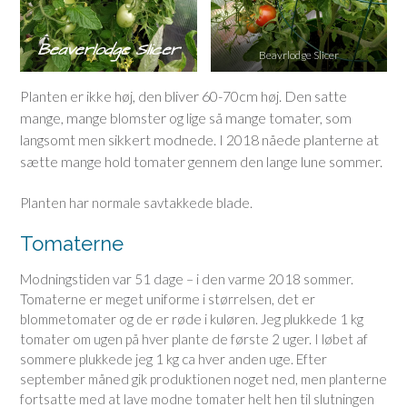
Beavrlodge Slicer
Planten er ikke høj, den bliver 60-70cm høj. Den satte
mange, mange blomster og lige så mange tomater, som
langsomt men sikkert modnede. I 2018 nåede planterne at
sætte mange hold tomater gennem den lange lune sommer.
Planten har normale savtakkede blade.
Tomaterne
Modningstiden var 51 dage – i den varme 2018 sommer.
Tomaterne er meget uniforme i størrelsen, det er
blommetomater og de er røde i kuløren. Jeg plukkede 1 kg
tomater om ugen på hver plante de første 2 uger. I løbet af
sommere plukkede jeg 1 kg ca hver anden uge. Efter
september måned gik produktionen noget ned, men planterne
fortsatte med at lave modne tomater helt hen til slutningen