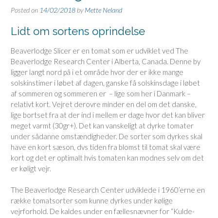
Posted on
14/02/2018
by
Mette Neland
Lidt om sortens oprindelse
Beaverlodge Slicer er en tomat som er udviklet ved The
Beaverlodge Research Center i Alberta, Canada. Denne by
ligger langt nord på i et område hvor der er ikke mange
solskinstimer i løbet af dagen, ganske få solskinsdage i løbet
af sommeren og sommeren er – lige som her i Danmark –
relativt kort. Vejret derovre minder en del om det danske,
lige bortset fra at der ind i mellem er dage hvor det kan bliver
meget varmt (30gr+). Det kan vanskeligt at dyrke tomater
under sådanne omstændigheder. De sorter som dyrkes skal
have en kort sæson, dvs tiden fra blomst til tomat skal være
kort og det er optimalt hvis tomaten kan modnes selv om det
er køligt vejr.
The Beaverlodge Research Center udviklede i 1960’erne en
række tomatsorter som kunne dyrkes under kølige
vejrforhold. De kaldes under en fællesnævner for “Kulde-