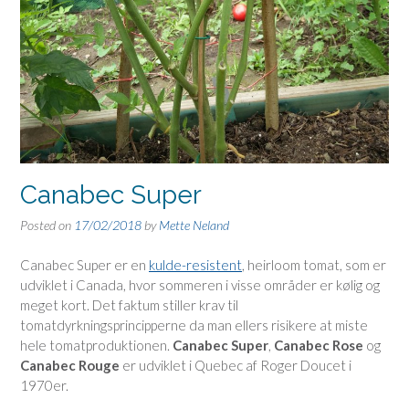
Canabec Super
Posted on
17/02/2018
by
Mette Neland
Canabec Super er en
kulde-resistent
, heirloom tomat, som er
udviklet i Canada, hvor sommeren i visse områder er kølig og
meget kort. Det faktum stiller krav til
tomatdyrkningsprincipperne da man ellers risikere at miste
hele tomatproduktionen.
Canabec Super
,
Canabec Rose
og
Canabec Rouge
er udviklet i Quebec af Roger Doucet i
1970er.