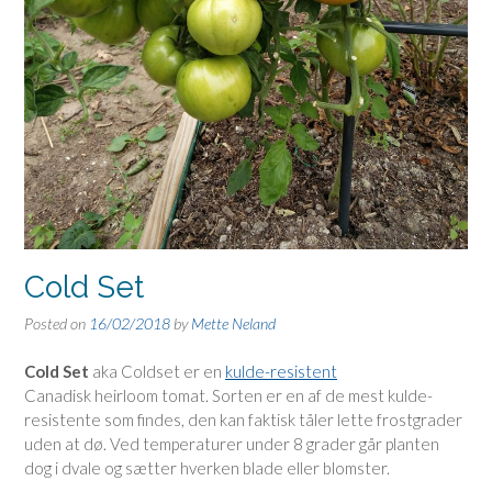
Cold Set
Posted on
16/02/2018
by
Mette Neland
Cold Set
aka Coldset er en
kulde-resistent
Canadisk heirloom tomat. Sorten er en af de mest kulde-
resistente som findes, den kan faktisk tåler lette frostgrader
uden at dø. Ved temperaturer under 8 grader går planten
dog i dvale og sætter hverken blade eller blomster.