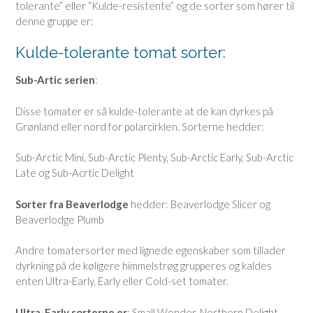
tolerante” eller “Kulde-resistente” og de sorter som hører til
denne gruppe er:
Kulde-tolerante tomat sorter:
Sub-Artic serien
:
Disse tomater er så kulde-tolerante at de kan dyrkes på
Grønland eller nord for polarcirklen. Sorterne hedder:
Sub-Arctic Mini, Sub-Arctic Plenty, Sub-Arctic Early, Sub-Arctic
Late og Sub-Acrtic Delight
Sorter fra Beaverlodge
hedder: Beaverlodge Slicer og
Beaverlodge Plumb
Andre tomatersorter med lignede egenskaber som tillader
dyrkning på de køligere himmelstrøg grupperes og kaldes
enten Ultra-Early, Early eller Cold-set tomater.
Ultra-Early sorterne er
: Small Wonder, Northern Delight,