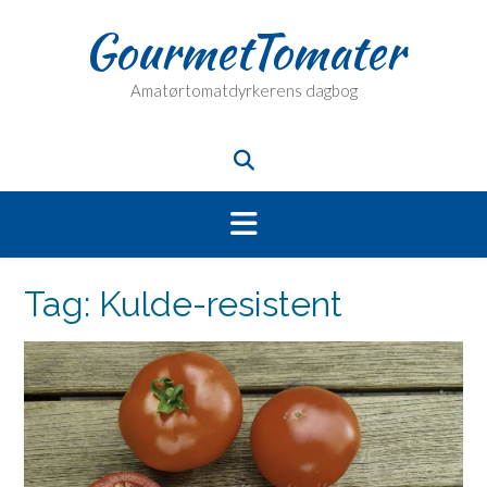
Skip
GourmetTomater
to
content
Amatørtomatdyrkerens dagbog
Tag:
Kulde-resistent