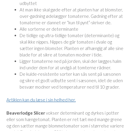
udbyttet
At man ikke skal gøde efter at planten har at blomster,
over-gødning ødelægger tomaterne. Gødning efter at
tomaterne er dannet er “kun til pynt”-skriver de.
Alle sorterne er determinante
De tidlige og ultra-tidlige tomater (determinante) og
skal ikke nippes. Nippes de går tomaten i dvale og
sætter ingen blomster. Planten er afhængig af alle sine
blade for at sikre at tomaten modner i tide.
Ligger tomaterne ned på jorden, skal der lægges halm
ind under dem for at undgå at tomterne rådner.
De kulde-resistente sorter kan sås sent på sæsonen
og sikre et godt udbytte sent i sæsonen, idet de uden
besvær modner ved temperaturer ned til 10 grader.
Artiklen kan du læse i sin helhed her.
Beaverlodge Slicer
vokser determinant og dyrkes i potter
eller som hængetomat. Planten er ret tæt med mange grene
og den sætter mange blommetomater som i størrelse variere