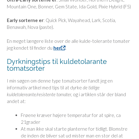
Mountain One, Bonner, Gem State, Ida Gold, Pixie Hybrid (F5)
Early sorterne er
: Quick Pick, Wayahead, Lark, Scotia,
Benawah, Nova (paste).
En meget længere liste over de alle kulde-tolerante tomater
jeg kendet til finder du
her
.
Dyrkningstips til kuldetolarante
tomatsorter
I min søgen om denne type tomatsorter fandt jeg en
informativ artikel med tips til at dyrke
de tidlige
kuldetolereante/resistente tomater,
og i artiklen står der bland
andet at:
Frøene kræver højere temperatur for at spire, ca
21grader
At man ikke skal starte planterne for tidligt. Blomstre
de inden de bliver sat ud mister man en stor del at