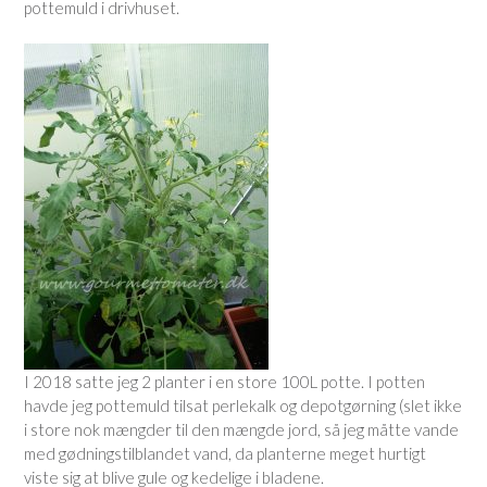
pottemuld i drivhuset.
I 2018 satte jeg 2 planter i en store 100L potte. I potten
havde jeg pottemuld tilsat perlekalk og depotgørning (slet ikke
i store nok mængder til den mængde jord, så jeg måtte vande
med gødningstilblandet vand, da planterne meget hurtigt
viste sig at blive gule og kedelige i bladene.