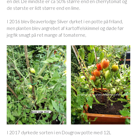
en del. De mindste er ca 50% større end en cherrytomat og
de største er lidt større end en lime.
I 2016 blev Beaverlodge Sliver dyrket i en potte på friland,
men planten blev angrebet af kartoffelskimmel og døde før
jeg fik smagt på ret mange af tomaterne,
I 2017 dyrkede sorten i en Dougrow potte med 12L