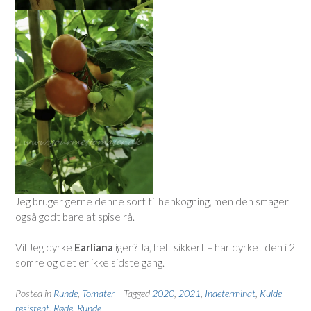
Jeg bruger gerne denne sort til henkogning, men den smager
også godt bare at spise rå.
Vil Jeg dyrke
Earliana
igen? Ja, helt sikkert – har dyrket den i 2
somre og det er ikke sidste gang.
Posted in
Runde
,
Tomater
Tagged
2020
,
2021
,
Indeterminat
,
Kulde-
resistent
,
Røde
,
Runde