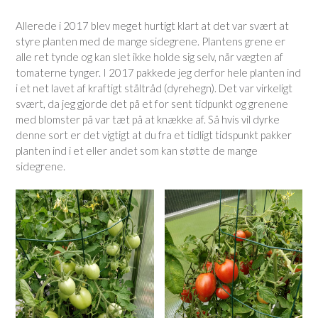
Allerede i 2017 blev meget hurtigt klart at det var svært at
styre planten med de mange sidegrene. Plantens grene er
alle ret tynde og kan slet ikke holde sig selv, når vægten af
tomaterne tynger. I 2017 pakkede jeg derfor hele planten ind
i et net lavet af kraftigt ståltråd (dyrehegn). Det var virkeligt
svært, da jeg gjorde det på et for sent tidpunkt og grenene
med blomster på var tæt på at knække af. Så hvis vil dyrke
denne sort er det vigtigt at du fra et tidligt tidspunkt pakker
planten ind i et eller andet som kan støtte de mange
sidegrene.