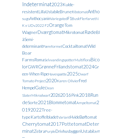
Indeterminat
2023
Kulde-
Antho
resistent
Lilla
Brune
Ustabile
Ribstomat
Anthocyanin
F1
sugo
Variegated
Busk
Flerfarvet
N
Orange
Tom
K x UDv2022 F2
Røde
Dværgtomat
Wagner
Mikrotomat
Bl
å
Semi-
Wild
determinant
Cocktailtomat
Pæreformet
Boar
Bico
Farms
Roma
Selvvandingspotter
Multiflora
lor
Grønne
Frilandstomat
2024
GWR
Gr
2025
een-When-Ripe
Havespætte
Dwarf
2020
Fred
Tomato Project
Karen Olivier
Gule
Hempel
Dean
2018
Run
2016
2026
Pink
Slater
Mikrodwarf
de
2021
2
Blommetomat
Sorte
Ampeltomat
019
2022
Tree-
type
Kartoffelbladet
Bøftomat
Hvide
Variant
Cherrytomat
2017
Pottetomat
Deter
minat
Zebra
Ustabil
Drivhusbyggeri
Purple
Jeff