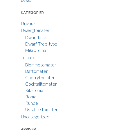
Dawson
KATEGORIER
Drivhus
Dværgtomater
Dwarf busk
Dwarf Tree-type
Mikrotomat
Tomater
Blommetomater
Bøftomater
Cherrytomater
Cocktailtomater
Ribstomat
Roma
Runde
Ustabile tomater
Uncategorized
ARKIVER