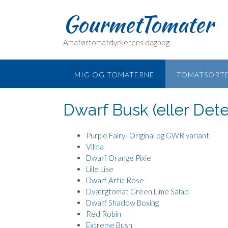
Skip
GourmetTomater
to
content
Amatørtomatdyrkerens dagbog
MIG OG TOMATERNE
TOMATSORT
Dwarf Busk (eller Det
Purple Fairy- Original og GWR variant
Vilma
Dwarf Orange Pixie
Lille Lise
Dwarf Artic Rose
Dværgtomat Green Lime Salad
Dwarf Shadow Boxing
Red Robin
Extreme Bush