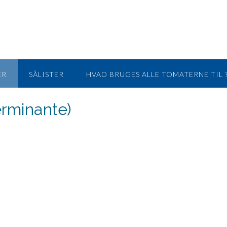
ER
SÅLISTER
HVAD BRUGES ALLE TOMATERNE TIL ?
erminante)