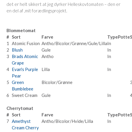
det er helt sikkert at jeg dyrker Helleskovtomaten – den er
en del af ,mit forædlingsprojekt.
Blommetomat
#
Sort
Farve
Type
Potte
1
Atomic Fusion
Antho/Bicolor/Grønne/Gule/Lilla
In
2
Blush
Gule
In
3
Brads Atomic
Antho
In
Grape
4
Evan's Purple
Lilla
In
Pear
5
Green
Bicolor/Grønne
Bumblebee
6
Sweet Cream
Gule
In
Cherrytomat
#
Sort
Farve
Type
Potte
7
Amethyst
Antho/Bicolor/Hvide/Lilla
In
Cream Cherry