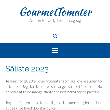
Skip
GourmetTomater
to
content
Amatørtomatdyrkerens dagbog
Såliste 2023
Temaet for 2023 er cherrytomater som skal dyrkes uden fior
drivhuset. Jeg skal ikke have så mange planter i år, da det ikke
er nemt at få de mange planter passet når vi rejser på ferie.
Jeg har sået en mase forskellige sorter, men mangler endnu
at beslutte hvad JEG skal dyrke.