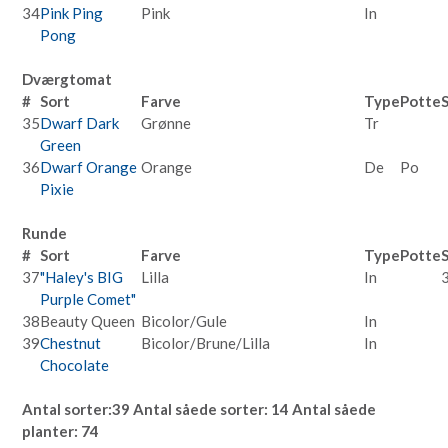
34
Pink Ping
Pink
In
Pong
Dværgtomat
#
Sort
Farve
Type
Potte
35
Dwarf Dark
Grønne
Tr
Green
36
Dwarf Orange
Orange
De
Po
Pixie
Runde
#
Sort
Farve
Type
Potte
37
"Haley's BIG
Lilla
In
Purple Comet"
38
Beauty Queen
Bicolor/Gule
In
39
Chestnut
Bicolor/Brune/Lilla
In
Chocolate
Antal sorter:39 Antal såede sorter: 14 Antal såede
planter: 74