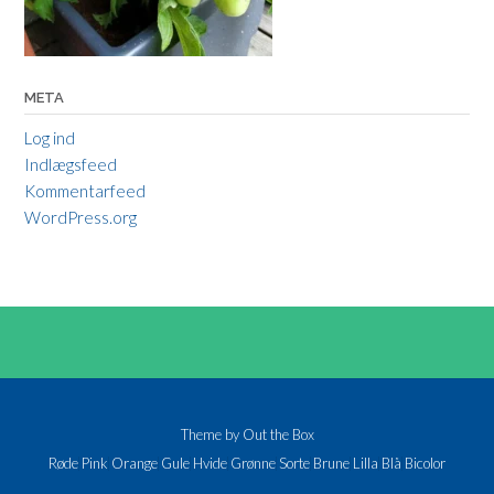
META
Log ind
Indlægsfeed
Kommentarfeed
WordPress.org
Theme by
Out the Box
Røde
Pink
Orange
Gule
Hvide
Grønne
Sorte
Brune
Lilla
Blå
Bicolor