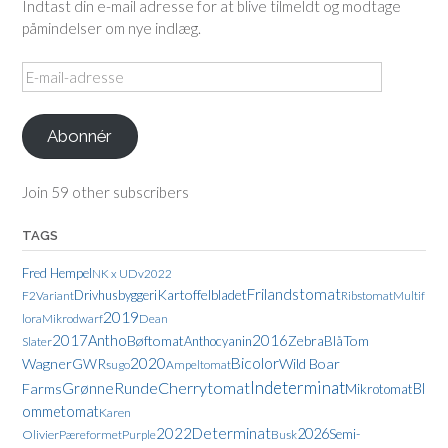
Indtast din e-mail adresse for at blive tilmeldt og modtage
påmindelser om nye indlæg.
E-
mail-
adresse
Abonnér
Join 59 other subscribers
TAGS
Fred Hempel
NK x UDv2022
Frilandstomat
Kartoffelbladet
Drivhusbyggeri
F2
Variant
Ribstomat
Multif
2019
lora
Mikrodwarf
Dean
2017
Antho
2016
Bøftomat
Zebra
Tom
Anthocyanin
Blå
Slater
2020
Bicolor
Wagner
GWR
Wild Boar
sugo
Ampeltomat
Indeterminat
Runde
Cherrytomat
Grønne
Bl
Farms
Mikrotomat
ommetomat
Karen
2022
Determinat
2026
Semi-
Olivier
Pæreformet
Purple
Busk