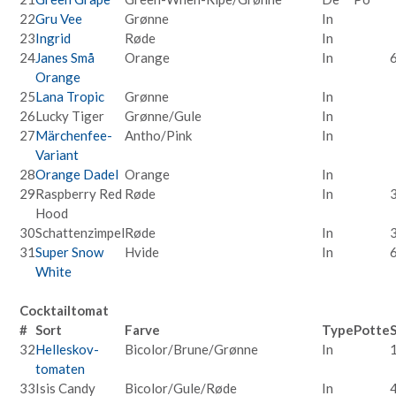
22
Gru Vee
Grønne
In
23
Ingrid
Røde
In
24
Janes Små
Orange
In
Orange
25
Lana Tropic
Grønne
In
26
Lucky Tiger
Grønne/Gule
In
27
Märchenfee-
Antho/Pink
In
Variant
28
Orange Dadel
Orange
In
29
Raspberry Red
Røde
In
Hood
30
Schattenzimpel
Røde
In
31
Super Snow
Hvide
In
White
Cocktailtomat
#
Sort
Farve
Type
Potte
32
Helleskov-
Bicolor/Brune/Grønne
In
tomaten
33
Isis Candy
Bicolor/Gule/Røde
In