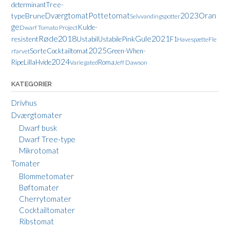
Tree-
determinant
Dværgtomat
Pottetomat
2023
Oran
type
Brune
Selvvandingspotter
ge
Kulde-
Dwarf Tomato Project
Røde
2018
2021
Gule
resistent
Ustabil
Pink
Ustabile
F1
Havespætte
Fle
2025
Sorte
Cocktailtomat
Green-When-
rfarvet
2024
Lilla
Ripe
Hvide
Roma
Variegated
Jeff Dawson
KATEGORIER
Drivhus
Dværgtomater
Dwarf busk
Dwarf Tree-type
Mikrotomat
Tomater
Blommetomater
Bøftomater
Cherrytomater
Cocktailtomater
Ribstomat