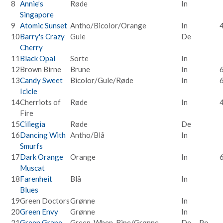
8
Annie’s
Røde
In
Singapore
9
Atomic Sunset
Antho/Bicolor/Orange
In
10
Barry's Crazy
Gule
De
Cherry
11
Black Opal
Sorte
In
12
Brown Birne
Brune
In
13
Candy Sweet
Bicolor/Gule/Røde
In
Icicle
14
Cherriots of
Røde
In
Fire
15
Ciliegia
Røde
De
16
Dancing With
Antho/Blå
In
Smurfs
17
Dark Orange
Orange
In
Muscat
18
Farenheit
Blå
In
Blues
19
Green Doctors
Grønne
In
20
Green Envy
Grønne
In
21
Green Grape
Green-When-Ripe/Grønne
De
Po