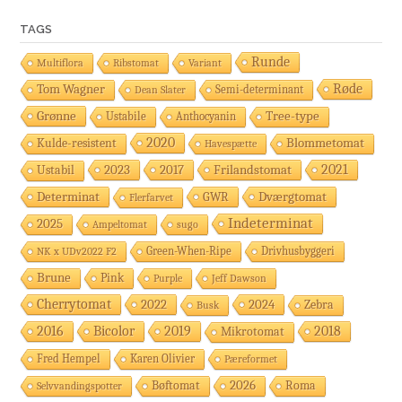
TAGS
Runde
Multiflora
Ribstomat
Variant
Røde
Tom Wagner
Semi-determinant
Dean Slater
Grønne
Tree-type
Ustabile
Anthocyanin
2020
Blommetomat
Kulde-resistent
Havespætte
2023
2017
Frilandstomat
2021
Ustabil
Determinat
Dværgtomat
GWR
Flerfarvet
Indeterminat
2025
Ampeltomat
sugo
Green-When-Ripe
Drivhusbyggeri
NK x UDv2022 F2
Brune
Pink
Purple
Jeff Dawson
Cherrytomat
2022
2024
Zebra
Busk
2018
2016
Bicolor
2019
Mikrotomat
Fred Hempel
Karen Olivier
Pæreformet
Bøftomat
2026
Roma
Selvvandingspotter