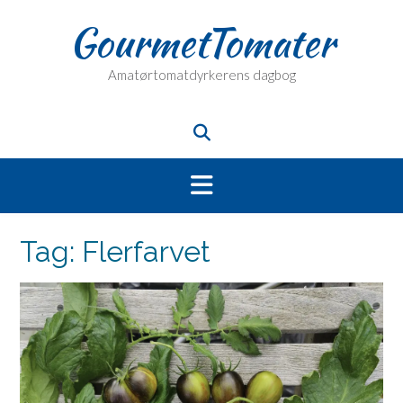
Skip
GourmetTomater
to
content
Amatørtomatdyrkerens dagbog
Tag:
Flerfarvet