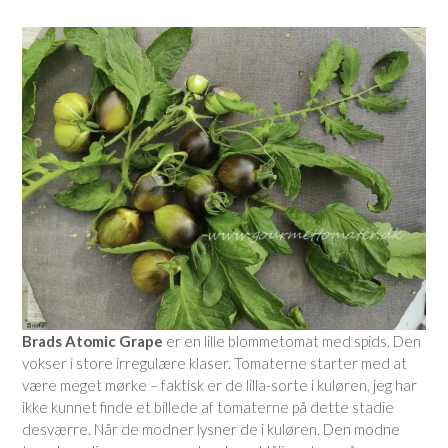
Brads Atomic Grape
er en lille blommetomat med spids. Den
vokser i store irregulære klaser. Tomaterne starter med at
være meget mørke – faktisk er de lilla-sorte i kuløren, jeg har
ikke kunnet finde et billede af tomaterne på dette stadie
desværre. Når de modner lysner de i kuløren. Den modne