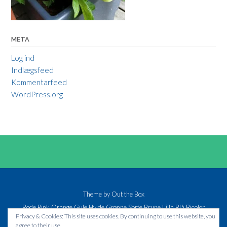
META
Log ind
Indlægsfeed
Kommentarfeed
WordPress.org
Theme by
Out the Box
Røde
Pink
Orange
Gule
Hvide
Grønne
Sorte
Brune
Lilla
Blå
Bicolor
Privacy & Cookies: This site uses cookies. By continuing to use this website, you
agree to their use.