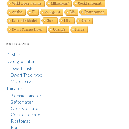
Wild Boar Farms
Cocktailtomat
Mikrodwarf
Pottetomat
Antho
F1
Blå
Variegated
Gule
Kartoffelbladet
Lilla
Sorte
Orange
Hvide
Dwarf Tomato Project
KATEGORIER
Drivhus
Dværgtomater
Dwarf busk
Dwarf Tree-type
Mikrotomat
Tomater
Blommetomater
Bøftomater
Cherrytomater
Cocktailtomater
Ribstomat
Roma