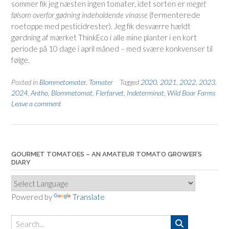
sommer fik jeg næsten ingen tomater, idet sorten er
meget
følsom overfor gødning indeholdende vinasse
(fermenterede
roetoppe med pesticidrester). Jeg fik desværre hældt
gørdning af mærket ThinkEco i alle mine planter i en kort
periode på 10 dage i april måned – med svære konkvenser til
følge.
Posted in
Blommetomater
,
Tomater
Tagged
2020
,
2021
,
2022
,
2023
,
2024
,
Antho
,
Blommetomat
,
Flerfarvet
,
Indeterminat
,
Wild Boar Farms
Leave a comment
GOURMET TOMATOES – AN AMATEUR TOMATO GROWER’S
DIARY
Powered by
Translate