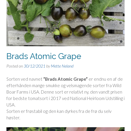
Brads Atomic Grape
Posted on
30/12/2021
by
Mette Neland
Sorten ved navnet
“Brads Atomic Grape”
er endnu en af de
efterhånden mange smukke og velsmagende sorter fra Wild
Boar Farms i USA. Denne sort er relativt ny, den vandt prisen
for bedste tomatsort i 2017 ved National Heirloom Udstilling i
USA.
Sorten er frøstabil og den kan dyrkes fra de frø du selv
høster.