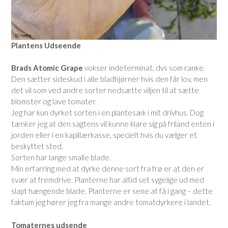
Plantens Udseende
Brads Atomic Grape
vokser indeterminat, dvs som ranke.
Den sætter sideskud i alle bladhjørner hvis den får lov, men
det vil som ved andre sorter nedsætte viljen til at sætte
blomster og lave tomater.
Jeg har kun dyrket sorten i en plantesæk i mit drivhus. Dog
tænker jeg at den sagtens vil kunne klare sig på friland enten i
jorden eller i en kapillærkasse, specielt hvis du vælger et
beskyttet sted.
Sorten har lange smalle blade.
Min erfarring med at dyrke denne sort fra frø er at den er
svær at fremdrive. Planterne har altid set sygelige ud med
slapt hængende blade. Planterne er sene at få i gang – dette
faktum jeg hører jeg fra mange andre tomatdyrkere i landet.
Tomaternes udsende