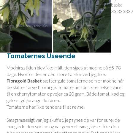
basis:
33.33333%
Tomaternes Useende
Modningstiden blev ikke målt, den siges at modne på 65-78
dage. Hvorfor der er den store forskal ved jeg ikke.
Floragold Basket
sætter gule tomaterne som er modne når
de skifter farve til orange. Tomaterne som i størrelse svarer
til en cherrytomater og vejer ca 20 gram. Både tomat, kød og
gele er gul/orange i kuløren.
Tomaterne har ikke tendens til at revne.
Smagsmæssigt var jeg skuffet, jeg synes de var for sure, de
manglede den sødme og var generelt smagsløse- ikke den