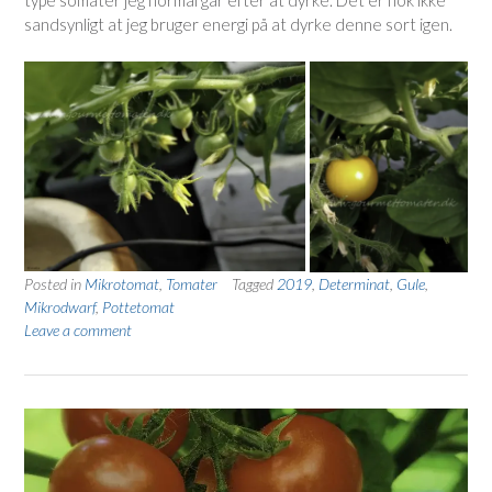
type somater jeg normal går efter at dyrke. Det er nok ikke
sandsynligt at jeg bruger energi på at dyrke denne sort igen.
Posted in
Mikrotomat
,
Tomater
Tagged
2019
,
Determinat
,
Gule
,
Mikrodwarf
,
Pottetomat
Leave a comment