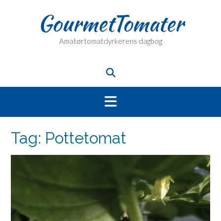
Skip
GourmetTomater
to
content
Amatørtomatdyrkerens dagbog
Tag:
Pottetomat