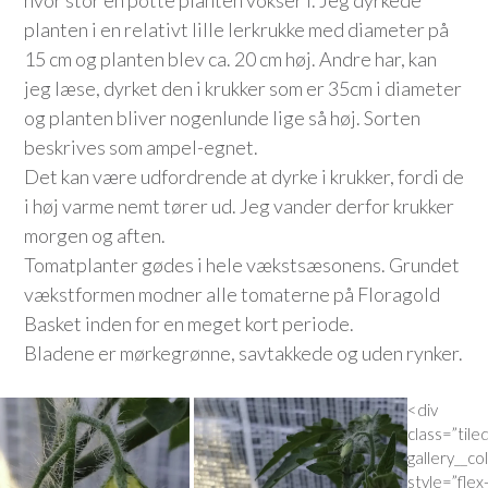
planten i en relativt lille lerkrukke med diameter på
15 cm og planten blev ca. 20 cm høj. Andre har, kan
jeg læse, dyrket den i krukker som er 35cm i diameter
og planten bliver nogenlunde lige så høj. Sorten
beskrives som ampel-egnet.
Det kan være udfordrende at dyrke i krukker, fordi de
i høj varme nemt tører ud. Jeg vander derfor krukker
morgen og aften.
Tomatplanter gødes i hele vækstsæsonens. Grundet
vækstformen modner alle tomaterne på Floragold
Basket inden for en meget kort periode.
Bladene er mørkegrønne, savtakkede og uden rynker.
<div
class=”tile
gallery__col
style=”flex