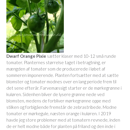
Dwarf Orange Pixie
sætter klaser med 10-12 små runde
tomater. Planternes størrelse taget i betragtning, er
mængden af tomater som de producerede i løbet af
sommeren imponerende. Planten fortsætter med at sætte
blomster og tomater modnes over en lang periode frem til
det sene efterår. Farvemæssigt starter er de mørkegrønne i
kuløren. Sidenhen bliver de lysere grønne nede ved
blomsten, medens de forbliver mørkegrønne oppe med
stilken og forbigående fremstår de zebrastribede. Modne
tomater er mørkegule, næsten orange i kuløren. I 2019
havde jeg store problemer med at tomatern revnede, inden
de er helt modne både for planten på friland og den inde i