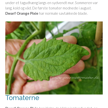
under et tagudhæng langs en sydvendt mur. Sommeren var
lang, kold og våd. De første tomater modnede i august.
Dwarf Orange Pixie
har normale savtakkede blade.
Tomaterne