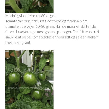
Modningstiden var ca. 80 dage.
Tomaterne er runde, lidt fladtrykte og måler 4-6 cm i
diameter, de vejer 60-80 gram. Når de modner skifter de
farve til rød/orange med grønne plamager. Faktisk er de ret
smukke at se på. Tomatkødet er lyserødt og geleen mellem
frøene er grønt.