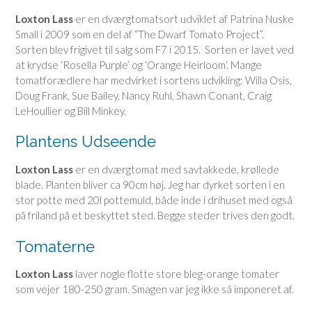
Loxton Lass
er en dværgtomatsort udviklet af Patrina Nuske
Small i 2009 som en del af “The Dwarf Tomato Project”.
Sorten blev frigivet til salg som F7 i 2015. Sorten er lavet ved
at krydse ‘Rosella Purple’ og ‘Orange Heirloom’. Mange
tomatforædlere har medvirket i sortens udvikling: Willa Osis,
Doug Frank, Sue Bailey, Nancy Ruhl, Shawn Conant, Craig
LeHoullier og Bill Minkey.
Plantens Udseende
Loxton Lass
er en dværgtomat med savtakkede, krøllede
blade. Planten bliver ca 90cm høj. Jeg har dyrket sorten i en
stor potte med 20l pottemuld, både inde i drihuset med også
på friland på et beskyttet sted. Begge steder trives den godt.
Tomaterne
Loxton Lass
laver nogle flotte store bleg-orange tomater
som vejer
180-250 gram. Smagen var jeg ikke så imponeret af.