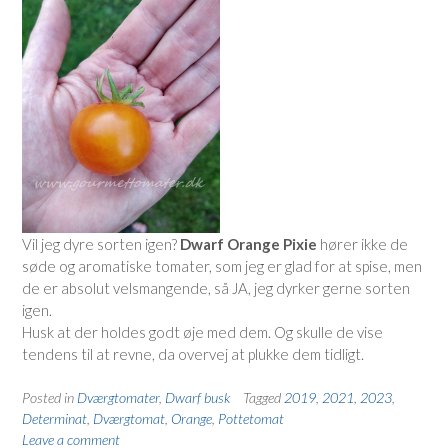
Vil jeg dyre sorten igen?
Dwarf Orange Pixie
hører ikke de
søde og aromatiske tomater, som jeg er glad for at spise, men
de er absolut velsmangende, så JA, jeg dyrker gerne sorten
igen.
Husk at der holdes godt øje med dem. Og skulle de vise
tendens til at revne, da overvej at plukke dem tidligt.
Posted in
Dværgtomater
,
Dwarf busk
Tagged
2019
,
2021
,
2023
,
Determinat
,
Dværgtomat
,
Orange
,
Pottetomat
Leave a comment