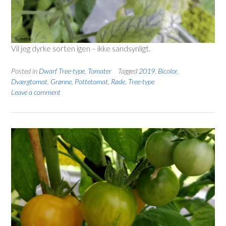
Vil jeg dyrke sorten igen – ikke sandsynligt.
Posted in
Dwarf Tree-type
,
Tomater
Tagged
2019
,
Bicolor
,
Dværgtomat
,
Grønne
,
Pottetomat
,
Røde
,
Tree-type
Leave a comment