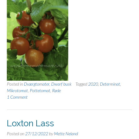
Posted in
Dværgtomater
,
Dwarf busk
Tagged
2020
,
Determinat
,
Mikrotomat
,
Pottetomat
,
Røde
1 Comment
Loxton Lass
Posted on
27/12/2022
by
Mette Neland