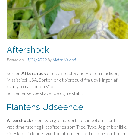
Aftershock
Posted on
11/01/2022
by
Mette Neland
Sorten
Aftershock
er udviklet af Blane Horton i Jackson,
Mississippi, USA. Sorten er et biprodukt fra udviklingen af
dværgtomatsorten Viper.
Sorten er selvbestøvende og frøstabil.
Plantens Udseende
Aftershock
er en dværgtomatsort med indeterminant
væsktmønster og klassificeres som Tree-Type. Jeg kniber ikke
sideskud af denne type tomatplanter, med mindre planten er