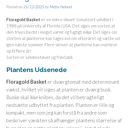
Posted on
21/12/2025
by
Mette Neland
Floragold Basket
er en mikro-dwarf. tomatsort udviklet i
1988 på University af Florida i USA. Det siges om sorten at
den trives bedst i meget varmt og fugtigt miljø. Det siges om
storten at planterne kan tages ind om efteråret og sætte ud
igen næste sommer. Flere skriver at planterne kan overleve
op til flere år!
Sorten er selvbestøvet og frøstabil.
Plantens Udsenede
Floragold Basket
er dværgtomat med determinant
vækst, hvilket vil siges at planten er dværg busk.
Buske skal ikke knibes, da det vil betragteligt
nedsætte udbyttet fra planten. Planten er lille og
kompakt, men som jeg kan forstå fra andre som
beskriver væskten så afhænger plantens størrelse af
hvor stor en potte planten vokser i. Jeg dyrkede