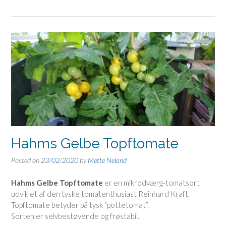
Hahms Gelbe Topftomate
Posted on
23/02/2020
by
Mette Neland
Hahms Gelbe Topftomate
er en mikrodværg-tomatsort
udviklet af den tyske tomatenthusiast Reinhard Kraft.
Topftomate betyder på tysk “pottetomat”.
Sorten er selvbestøvende og frøstabil.