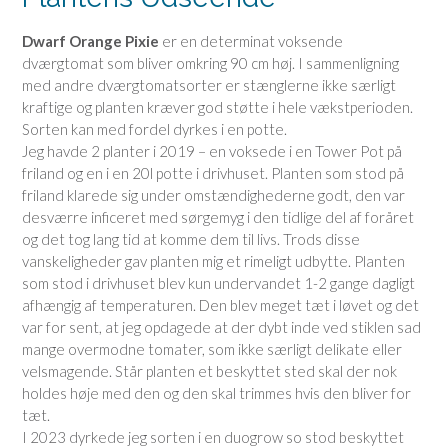
Dwarf Orange Pixie
er en determinat voksende
dværgtomat som bliver omkring 90 cm høj. I sammenligning
med andre dværgtomatsorter er stænglerne ikke særligt
kraftige og planten kræver god støtte i hele vækstperioden.
Sorten kan med fordel dyrkes i en potte.
Jeg havde 2 planter i 2019 – en voksede i en Tower Pot på
friland og en i en 20l potte i drivhuset. Planten som stod på
friland klarede sig under omstændighederne godt, den var
desværre inficeret med sørgemyg i den tidlige del af foråret
og det tog lang tid at komme dem til livs. Trods disse
vanskeligheder gav planten mig et rimeligt udbytte. Planten
som stod i drivhuset blev kun undervandet 1-2 gange dagligt
afhængig af temperaturen. Den blev meget tæt i løvet og det
var for sent, at jeg opdagede at der dybt inde ved stiklen sad
mange overmodne tomater, som ikke særligt delikate eller
velsmagende. Står planten et beskyttet sted skal der nok
holdes høje med den og den skal trimmes hvis den bliver for
tæt.
I 2023 dyrkede jeg sorten i en duogrow so stod beskyttet