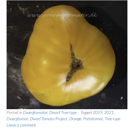
Posted in
Dværgtomater
,
Dwarf Tree-type
Tagged
2019
,
2021
,
Dværgtomat
,
Dwarf Tomato Project
,
Orange
,
Pottetomat
,
Tree-type
Leave a comment