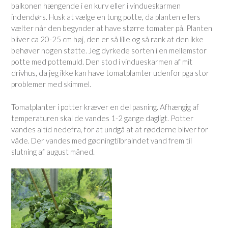
balkonen hængende i en kurv eller i vindueskarmen
indendørs. Husk at vælge en tung potte, da planten ellers
vælter når den begynder at have større tomater på. Planten
bliver ca 20-25 cm høj, den er så lille og så rank at den ikke
behøver nogen støtte. Jeg dyrkede sorten i en mellemstor
potte med pottemuld. Den stod i vindueskarmen af mit
drivhus, da jeg ikke kan have tomatplamter udenfor pga stor
problemer med skimmel.
Tomatplanter i potter kræver en del pasning. Afhængig af
temperaturen skal de vandes 1-2 gange dagligt. Potter
vandes altid nedefra, for at undgå at at rødderne bliver for
våde. Der vandes med gødningtilbralndet vand frem til
slutning af august måned.