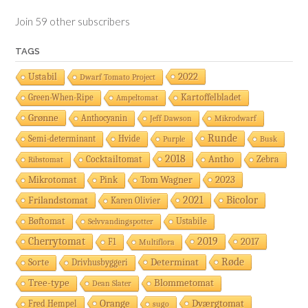
Join 59 other subscribers
TAGS
2022
Ustabil
Dwarf Tomato Project
Kartoffelbladet
Green-When-Ripe
Ampeltomat
Grønne
Anthocyanin
Jeff Dawson
Mikrodwarf
Runde
Semi-determinant
Hvide
Purple
Busk
2018
Antho
Cocktailtomat
Zebra
Ribstomat
2023
Pink
Tom Wagner
Mikrotomat
Frilandstomat
2021
Bicolor
Karen Olivier
Bøftomat
Ustabile
Selvvandingspotter
Cherrytomat
2019
2017
F1
Multiflora
Røde
Determinat
Sorte
Drivhusbyggeri
Tree-type
Blommetomat
Dean Slater
Orange
Dværgtomat
Fred Hempel
sugo