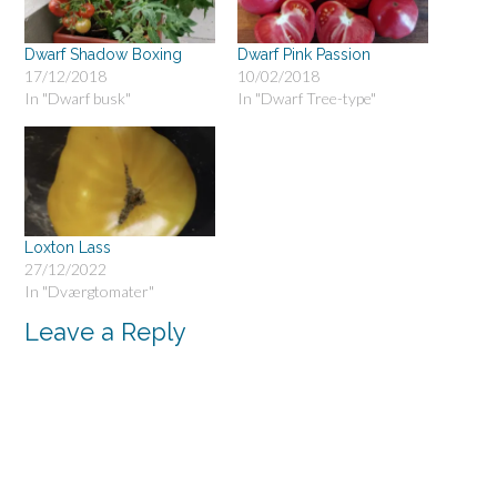
Dwarf Shadow Boxing
Dwarf Pink Passion
17/12/2018
10/02/2018
In "Dwarf busk"
In "Dwarf Tree-type"
Loxton Lass
27/12/2022
In "Dværgtomater"
Leave a Reply