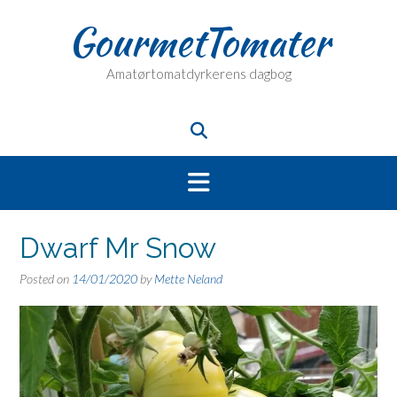
Skip
GourmetTomater
to
content
Amatørtomatdyrkerens dagbog
Dwarf Mr Snow
Posted on
14/01/2020
by
Mette Neland