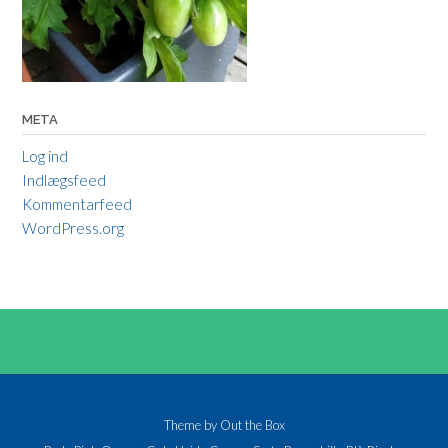
META
Log ind
Indlægsfeed
Kommentarfeed
WordPress.org
Theme by
Out the Box