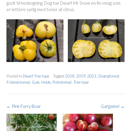
godt til henkogning. Dog har Dwarf Mr Snow en fin smag som
er lettere syrlig med toner af citrus.
Posted in
Dwarf Tree-type
Tagged
2018
,
2019
,
2021
,
Dværgtomat
,
Frilandstomat
,
Gule
,
Hvide
,
Pottetomat
,
Tree-type
Post
←
Pink Furry Boar
Gargamel
→
navigation