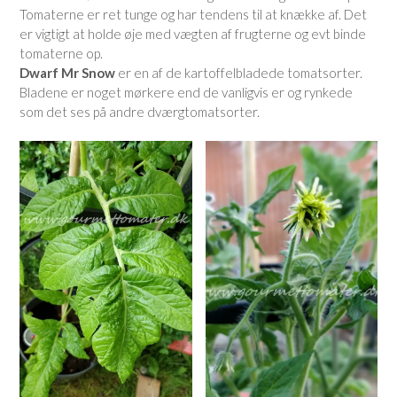
Tomaterne er ret tunge og har tendens til at knække af. Det
er vigtigt at holde øje med vægten af frugterne og evt binde
tomaterne op.
Dwarf Mr Snow
er en af de kartoffelbladede tomatsorter.
Bladene er noget mørkere end de vanligvis er og rynkede
som det ses på andre dværgtomatsorter.