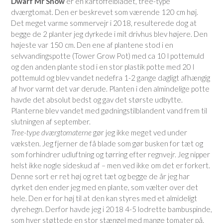
Dwarf Mr Snow
er en kartoffelbladet, tree-type
dværgtomat. Den er beskrevet som værende 120 cm høj.
Det meget varme sommervejr i 2018, resulterede dog at
begge de 2 planter jeg dyrkede i mit drivhus blev højere. Den
højeste var 150 cm. Den ene af plantene stod i en
selvvandingspotte (Tower Grow Pot) med ca 10 l pottemuld
og den anden plante stod i en stor plastik potte med 20 l
pottemuld og blev vandet nedefra 1-2 gange dagligt afhængig
af hvor varmt det var derude. Planten i den almindelige potte
havde det absolut bedst og gav det største udbytte.
Planterne blev vandet med gødningstilblandent vand frem til
slutningen af september.
Tree-type dværgtomaterne
gør jeg ikke meget ved under
væksten. Jeg fjerner de få blade som gør busken for tæt og
som forhindrer udluftning og tørring efter regnvejr. Jeg nipper
helst ikke nogle sideskud af – men ved ikke om det er forkert.
Denne sort er ret høj og ret tæt og begge de år jeg har
dyrket den ender jeg med en plante, som vælter over det
hele. Den er for høj til at den kan styres med et almideligt
dyrehegn. Derfor havde jeg i 2018 4-5 lodrette bambuspinde,
som hver støttede en stor stængel med mange tomater på.