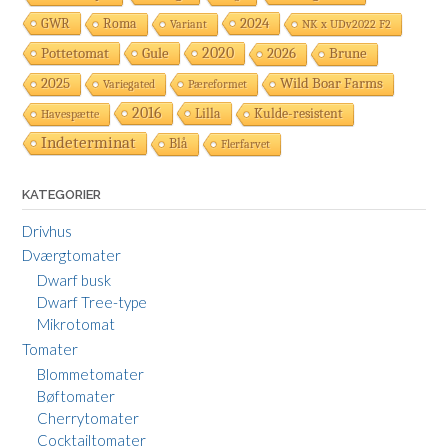
2024
GWR
Roma
Variant
NK x UDv2022 F2
Pottetomat
Gule
2020
2026
Brune
2025
Wild Boar Farms
Variegated
Pæreformet
2016
Lilla
Kulde-resistent
Havespætte
Indeterminat
Blå
Flerfarvet
KATEGORIER
Drivhus
Dværgtomater
Dwarf busk
Dwarf Tree-type
Mikrotomat
Tomater
Blommetomater
Bøftomater
Cherrytomater
Cocktailtomater