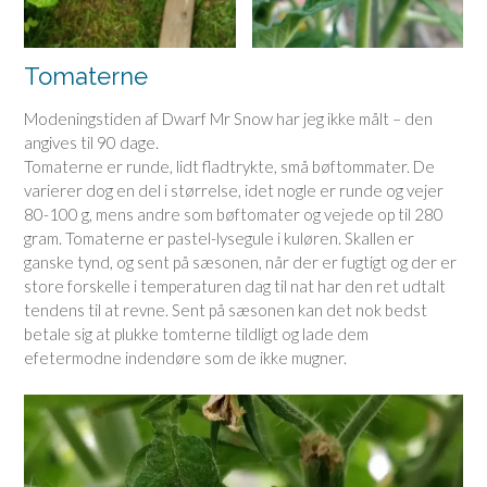
Tomaterne
Modeningstiden af Dwarf Mr Snow har jeg ikke målt – den
angives til 90 dage.
Tomaterne er runde, lidt fladtrykte, små bøftommater. De
varierer dog en del i størrelse, idet nogle er runde og vejer
80-100 g, mens andre som bøftomater og vejede op til 280
gram. Tomaterne er pastel-lysegule i kuløren. Skallen er
ganske tynd, og sent på sæsonen, når der er fugtigt og der er
store forskelle i temperaturen dag til nat har den ret udtalt
tendens til at revne. Sent på sæsonen kan det nok bedst
betale sig at plukke tomterne tildligt og lade dem
efetermodne indendøre som de ikke mugner.