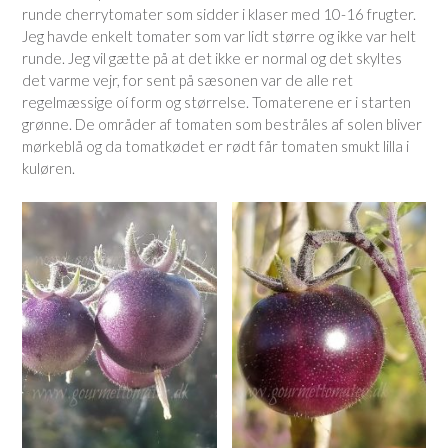
runde cherrytomater som sidder i klaser med 10-16 frugter.
Jeg havde enkelt tomater som var lidt større og ikke var helt
runde. Jeg vil gætte på at det ikke er normal og det skyltes
det varme vejr, for sent på sæsonen var de alle ret
regelmæssige oí form og størrelse. Tomaterene er i starten
grønne. De områder af tomaten som bestråles af solen bliver
mørkeblå og da tomatkødet er rødt får tomaten smukt lilla i
kuløren.