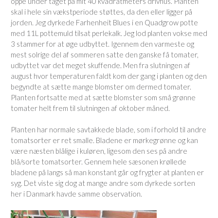
oppe under taget på mit 40 kvadratmeters drivhus. Planten
skal i hele sin vækstperiode støttes, da den eller ligger på
jorden. Jeg dyrkede Farhenheit Blues i en Quadgrow potte
med 11L pottemuld tilsat perlekalk. Jeg lod planten vokse med
3 stammer for at øge udbyttet. Igennem den varmeste og
mest solrige del af sommeren satte den ganske få tomater,
udbyttet var det meget skuffende. Men fra slutningen af
august hvor temperaturen faldt kom der gang i planten og den
begyndte at sætte mange blomster om dermed tomater.
Planten fortsatte med at sætte blomster som små grønne
tomater helt frem til slutningen af oktober måned.
Planten har normale savtakkede blade, som i forhold til andre
tomatsorter er ret smalle. Bladene er mørkegrønne og kan
være næsten blålige i kuløren, ligesom den ses på andre
blå/sorte tomatsorter. Gennem hele sæsonen krøllede
bladene på langs så man konstant går og frygter at planten er
syg. Det viste sig dog at mange andre som dyrkede sorten
her i Danmark havde samme observation.