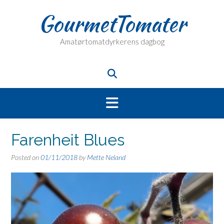
Skip
GourmetTomater
to
content
Amatørtomatdyrkerens dagbog
Farenheit Blues
Posted on
01/11/2018
by
Mette Neland