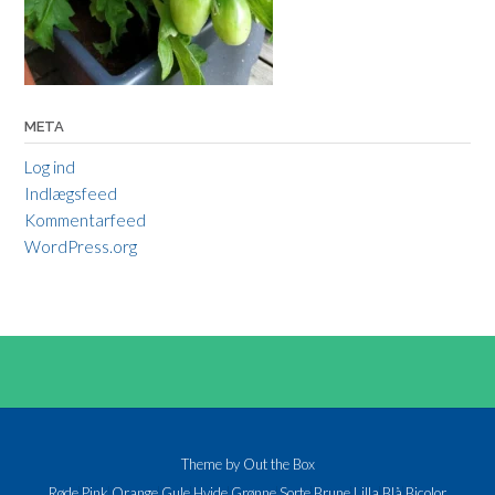
META
Log ind
Indlægsfeed
Kommentarfeed
WordPress.org
Theme by
Out the Box
Røde
Pink
Orange
Gule
Hvide
Grønne
Sorte
Brune
Lilla
Blå
Bicolor