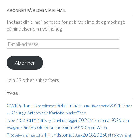
ABONNER PÅ BLOG VIA E-MAIL
Indtast din e-mail adresse for at blive tilmeldt og modtage
påmindelser om nye indlæg.
E-
mail-
adresse
Abonnér
Join 59 other subscribers
TAGS
2021
Determinat
GWR
Bøftomat
Roma
Ampeltomat
Havespætte
Flerfar
Orange
Kartoffelbladet
Tree-
Anthocyanin
vet
Indeterminat
2024
type
2026
Tom
Drivhusbyggeri
Mikrotomat
sugo
Bicolor
Blommetomat
2022
Wagner
Pink
Green-When-
2018
Frilandstomat
2025
Ripe
Ustabile
Selvvandingspotter
Busk
Variant