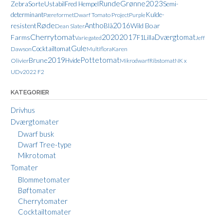
Runde
Grønne
2023
Zebra
Sorte
Ustabil
Fred Hempel
Semi-
Kulde-
determinant
Pæreformet
Dwarf Tomato Project
Purple
Røde
Antho
2016
resistent
Wild Boar
Blå
Dean Slater
Cherrytomat
2020
2017
Dværgtomat
Farms
Lilla
F1
Variegated
Jeff
Gule
Cocktailtomat
Dawson
Multiflora
Karen
2019
Pottetomat
Brune
Hvide
Olivier
Mikrodwarf
Ribstomat
NK x
UDv2022 F2
KATEGORIER
Drivhus
Dværgtomater
Dwarf busk
Dwarf Tree-type
Mikrotomat
Tomater
Blommetomater
Bøftomater
Cherrytomater
Cocktailtomater