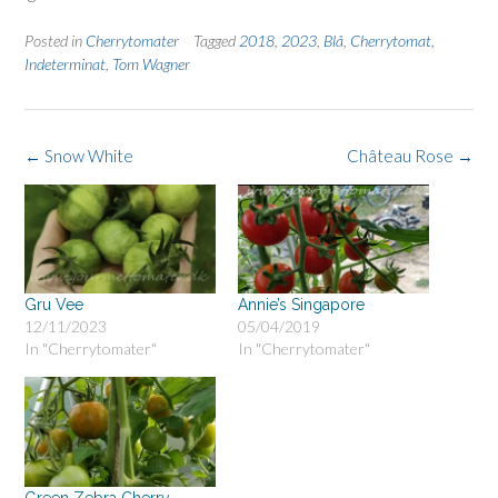
Posted in
Cherrytomater
Tagged
2018
,
2023
,
Blå
,
Cherrytomat
,
Indeterminat
,
Tom Wagner
Post
←
Snow White
Château Rose
→
navigation
Gru Vee
Annie’s Singapore
12/11/2023
05/04/2019
In "Cherrytomater"
In "Cherrytomater"
Green Zebra Cherry