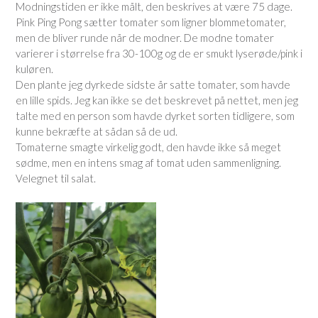
Modningstiden er ikke målt, den beskrives at være 75 dage.
Pink Ping Pong sætter tomater som ligner blommetomater,
men de bliver runde når de modner. De modne tomater
varierer i størrelse fra 30-100g og de er smukt lyserøde/pink i
kuløren.
Den plante jeg dyrkede sidste år satte tomater, som havde
en lille spids. Jeg kan ikke se det beskrevet på nettet, men jeg
talte med en person som havde dyrket sorten tidligere, som
kunne bekræfte at sådan så de ud.
Tomaterne smagte virkelig godt, den havde ikke så meget
sødme, men en intens smag af tomat uden sammenligning.
Velegnet til salat.