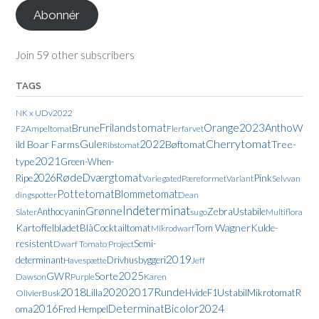
adresse
Abonnér
Join 59 other subscribers
TAGS
NK x UDv2022
Frilandstomat
Orange
2023
Antho
Brune
W
F2
Ampeltomat
Flerfarvet
Cherrytomat
Gule
2022
ild Boar Farms
Bøftomat
Tree-
Ribstomat
2021
type
Green-When-
Røde
Dværgtomat
2026
Pink
Ripe
Variegated
Pæreformet
Variant
Selvvan
Pottetomat
Blommetomat
dingspotter
Dean
Indeterminat
Grønne
Zebra
Anthocyanin
Ustabile
Slater
sugo
Multiflora
Kartoffelbladet
Tom Wagner
Kulde-
Blå
Cocktailtomat
Mikrodwarf
resistent
Semi-
Dwarf Tomato Project
2019
determinant
Drivhusbyggeri
Havespætte
Jeff
2025
GWR
Sorte
Dawson
Purple
Karen
2018
Runde
2020
2017
Lilla
Ustabil
Hvide
F1
Mikrotomat
R
Olivier
Busk
2016
Determinat
Bicolor
2024
oma
Fred Hempel