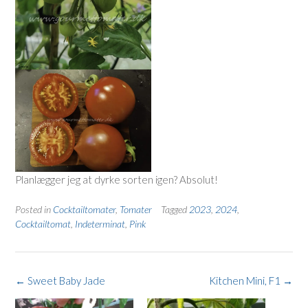
Planlægger jeg at dyrke sorten igen? Absolut!
Posted in
Cocktailtomater
,
Tomater
Tagged
2023
,
2024
,
Cocktailtomat
,
Indeterminat
,
Pink
Post
←
Sweet Baby Jade
Kitchen Mini, F1
→
navigation