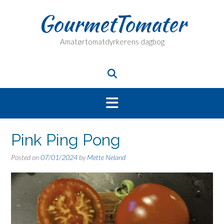
Skip
GourmetTomater
to
content
Amatørtomatdyrkerens dagbog
Pink Ping Pong
Posted on
07/01/2024
by
Mette Neland