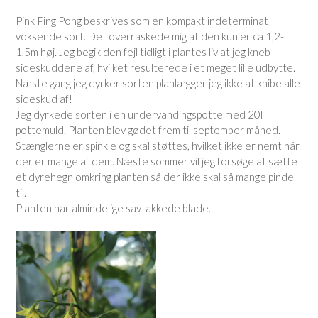
Pink Ping Pong beskrives som en kompakt indeterminat
voksende sort. Det overraskede mig at den kun er ca 1,2-
1,5m høj. Jeg begik den fejl tidligt i plantes liv at jeg kneb
sideskuddene af, hvilket resulterede i et meget lille udbytte.
Næste gang jeg dyrker sorten planlægger jeg ikke at knibe alle
sideskud af!
Jeg dyrkede sorten i en undervandingspotte med 20l
pottemuld. Planten blev gødet frem til september måned.
Stænglerne er spinkle og skal støttes, hvilket ikke er nemt når
der er mange af dem. Næste sommer vil jeg forsøge at sætte
et dyrehegn omkring planten så der ikke skal så mange pinde
til.
Planten har almindelige savtakkede blade.