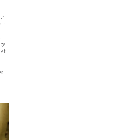
l
ge
eder
 i
nge
 et
n
ng