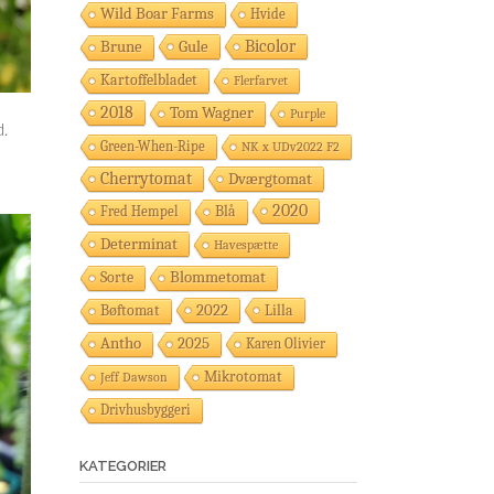
Wild Boar Farms
Hvide
Gule
Bicolor
Brune
Kartoffelbladet
Flerfarvet
2018
Tom Wagner
Purple
d.
Green-When-Ripe
NK x UDv2022 F2
Cherrytomat
Dværgtomat
2020
Fred Hempel
Blå
Determinat
Havespætte
Sorte
Blommetomat
2022
Bøftomat
Lilla
Antho
2025
Karen Olivier
Mikrotomat
Jeff Dawson
Drivhusbyggeri
KATEGORIER