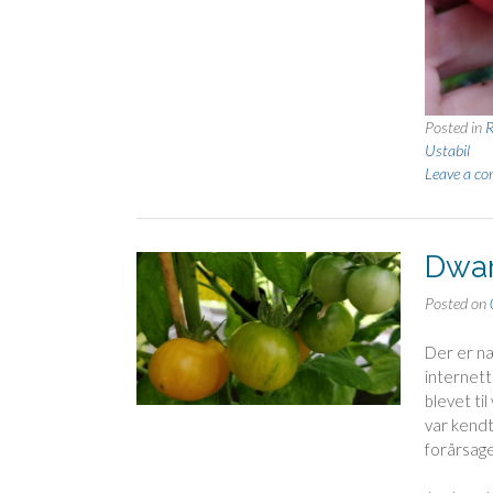
Posted in
R
Ustabil
Leave a c
Dwar
Posted on
Der er n
internett
blevet til
var kend
forårsage