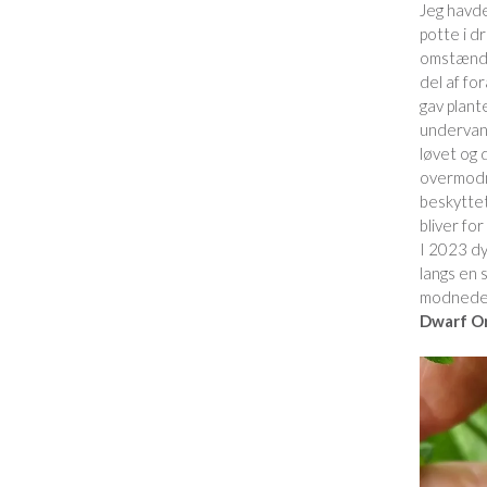
Jeg havde
potte i d
omstændig
del af fo
gav plant
undervand
løvet og 
overmodne
beskyttet
bliver for
I 2023 d
langs en 
modnede 
Dwarf Or