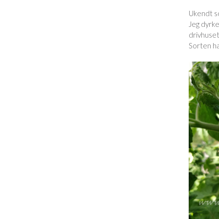
Ukendt so
Jeg dyrke
drivhuset
Sorten h