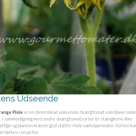
tens Udseende
ange Pixie
er en determinat voksende dværgtomat som bliver omkr
. I sammenligning med andre dværgtomatsorter er stænglerne ikke
raftige og planten kræver god støtte i hele vækstperioden. Sorten ka
l dyrkes i en potte.