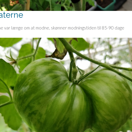
aterne
e var længe om at modne, skønner modningstiden til 85-90 dage