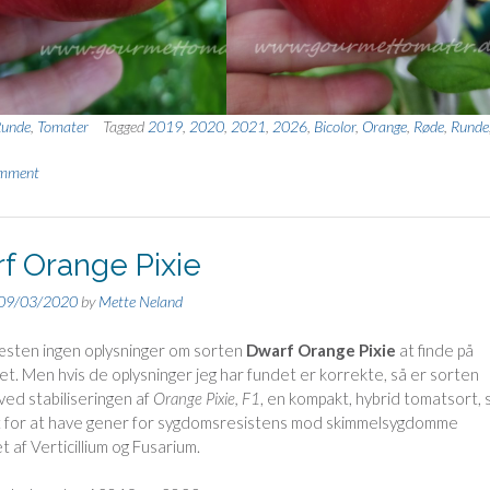
unde
,
Tomater
Tagged
2019
,
2020
,
2021
,
2026
,
Bicolor
,
Orange
,
Røde
,
Runde
omment
f Orange Pixie
09/03/2020
by
Mette Neland
æsten ingen oplysninger om sorten
Dwarf Orange Pixie
at finde på
et. Men hvis de oplysninger jeg har fundet er korrekte, så er sorten
 ved stabiliseringen af
Orange Pixie, F1
, en kompakt, hybrid tomatsort,
t for at have gener for sygdomsresistens mod skimmelsygdomme
t af Verticillium og Fusarium.