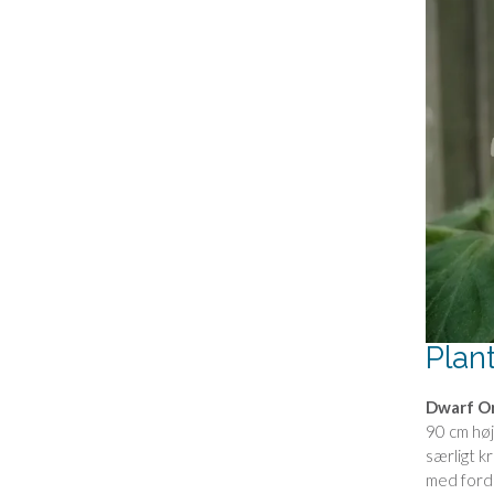
Plan
Dwarf Or
90 cm høj
særligt k
med forde