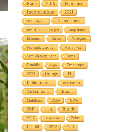
Røde
2016
Pottetomat
Indeterminat
2021
Frilandstomat
Anthocyanin
Dwarf Tomato Project
Ampeltomat
Ribstomat
Variant
Variegated
Selvvandingspotter
Mikrodwarf
Semi-determinant
Roma
Tree-type
Ustabile
sugo
2023
Orange
F1
Kulde-resistent
Pæreformet
Grønne
Cocktailtomat
2024
GWR
Multiflora
2019
Runde
Busk
2017
Zebra
Dean Slater
Ustabil
2026
Pink