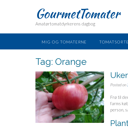
Skip
GourmetTomater
to
content
Amatørtomatdyrkerens dagbog
MIG OG TOMATERNE
TOMATSORT
Tag:
Orange
Uken
Posted on
Frø til d
farms køb
person, s
Plan