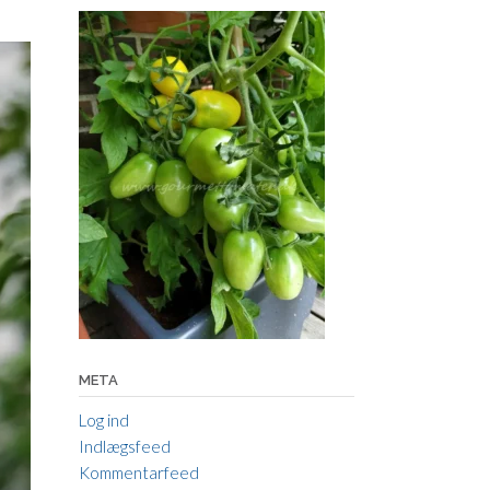
META
Log ind
Indlægsfeed
Kommentarfeed