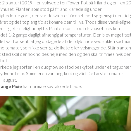
 2 planter i 2019 – en voksede i en Tower Pot på friland og en i en 20
rivhuset. Planten som stod på friland klarede sig under
hederne godt, den var desværre inficeret med sørgemyg i den tidli
råret og det tog lang tid at komme dem til livs. Trods disse vanskeligh
en mig et rimeligt udbytte. Planten som stod i drivhuset blev kun
et 1-2 gange dagligt afhængig af temperaturen. Den blev meget tæt
det var for sent, at jeg opdagede at der dybt inde ved stiklen sad ma
 tomater, som ikke særligt delikate eller velsmagende. Står planten
 sted skal der nok holdes høje med den og den skal trimmes hvis de
 tæt.
yrkede jeg sorten i en duogrow so stod beskyttet under et tagudhæ
sydvendt mur. Sommeren var lang, kold og våd. De første tomater
i august.
ange Pixie
har normale savtakkede blade.