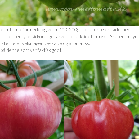
e er hjerteformede og vejer 100-200g. Tomaterne er røde med
striber i en lyserød/orange farve. Tomatkødet er rødt. Skallen er tyn
materne er velsmagende- søde og aromatisk.
på denne sort var faktisk godt.