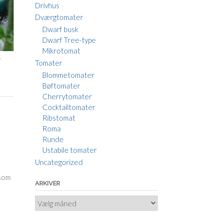
Drivhus
Dværgtomater
Dwarf busk
Dwarf Tree-type
Mikrotomat
,
Tomater
Blommetomater
Bøftomater
Cherrytomater
Cocktailtomater
Ribstomat
Roma
Runde
Ustabile tomater
Uncategorized
 som
ARKIVER
Arkiver