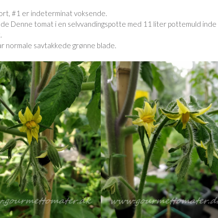
rt, #1 er indeterminat voksende.
de Denne tomat i en selvvandingspotte med 11 liter pottemuld inde 
.
ar normale savtakkede grønne blade.