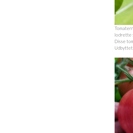
Tomatern
lodrette 
Disse to
Udbyttet 