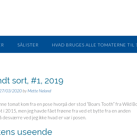
ER
SÅLISTER
HVAD BRUGES ALLE TOMATERNE TIL ?
dt sort, #1, 2019
27/03/2020
by
Mette Neland
enne tomat kom fra en pose hvorpå der stod “Boars Tooth” fra Wild B
t i 2015, men jeg havde fået frøene fra ved et bytte fra en anden
å desværre ved jeg ikke hvad er var i posen.
tens useende