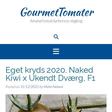
Skip
GourmetTomater
to
content
Amatørtomatdyrkerens dagbog
Eget kryds 2020. Naked
Kiwi x Ukendt Dværg, F1
Posted on
31/12/2021
by
Mette Neland