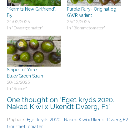
“Kermits New Girlfriend”,
Purple Fairy- Original og
F5
GWR variant
24/02/2025
26/12/2025
In "Dværgtomater"
In "Blommetomater"
Stripes of Yore –
Blue/Green Strain
20/12/2025
In "Runde"
One thought on “
Eget kryds 2020.
Naked Kiwi x Ukendt Dværg, F1
”
Pingback:
Eget kryds 2020 - Naked Kiwi x Ukendt Dværg, F2 -
GourmetTomater