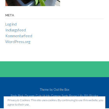
META
Log ind
Indlægsfeed
Kommentarfeed
WordPress.org
Theme by
Out the Box
Røde
Pink
Orange
Gule
Hvide
Grønne
Sorte
Brune
Lilla
Blå
Bicolor
Privacy & Cookies: This site uses cookies. By continuing to use this website, you
agree to their use.