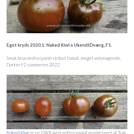
Eget kryds 2020.1: Naked Kiwi x UkendtDværg, F1.
Smuk brun/anthocyanin stribet tomat, meget velsmagende.
Dyrker F2 sommeren 2022
Naked Kiwi
er en GWR med anthocyaninfarvning lavet af Tom