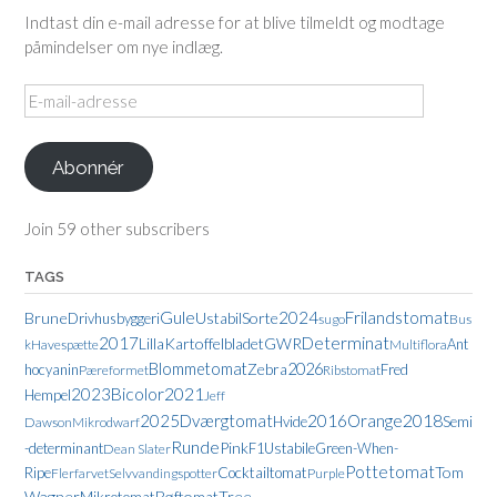
Indtast din e-mail adresse for at blive tilmeldt og modtage
påmindelser om nye indlæg.
E-
mail-
adresse
Abonnér
Join 59 other subscribers
TAGS
Gule
2024
Frilandstomat
Brune
Ustabil
Sorte
Drivhusbyggeri
sugo
Bus
2017
Determinat
Lilla
Kartoffelbladet
GWR
Ant
k
Havespætte
Multiflora
Blommetomat
Zebra
2026
hocyanin
Fred
Pæreformet
Ribstomat
2021
2023
Bicolor
Hempel
Jeff
2018
2025
Dværgtomat
2016
Orange
Hvide
Semi
Dawson
Mikrodwarf
Runde
Pink
-determinant
F1
Ustabile
Green-When-
Dean Slater
Pottetomat
Tom
Ripe
Cocktailtomat
Flerfarvet
Selvvandingspotter
Purple
Wagner
Bøftomat
Tree-