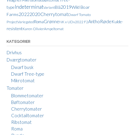
Mikrotomat
Indeterminat
2019
type
Wild Boar
Blå
Variant
Cherrytomat
2022
2020
Farms
Dwarf Tomato
Røde
Grønne
Antho
Kulde-
Roma
Project
Variegated
NK x UDv2022 F2
resistent
Karen Olivier
Ampeltomat
KATEGORIER
Drivhus
Dværgtomater
Dwarf busk
Dwarf Tree-type
Mikrotomat
Tomater
Blommetomater
Bøftomater
Cherrytomater
Cocktailtomater
Ribstomat
Roma