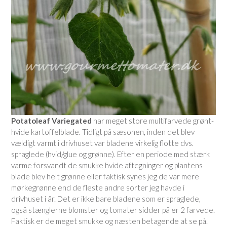
Potatoleaf Variegated
har meget store multifarvede grønt-
hvide kartoffelblade. Tidligt på sæsonen, inden det blev
vældigt varmt i drivhuset var bladene virkelig flotte dvs.
spraglede (hvid/glue og grønne). Efter en periode med stærk
varme forsvandt de smukke hvide aftegninger og plantens
blade blev helt grønne eller faktisk synes jeg de var mere
mørkegrønne end de fleste andre sorter jeg havde i
drivhuset i år. Det er ikke bare bladene som er spraglede,
også stænglerne blomster og tomater sidder på er 2 farvede.
Faktisk er de meget smukke og næsten betagende at se på.