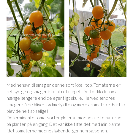
Med hensyn til smag er denne sort ikke i top. Tomaterne er
ret syrlige og smager ikke af ret meget. Derfor fik de lov at
hænge længere end de egentligt skulle. Herved ændres
smagen så de bliver sødmefyldte og mere aromatiske. Faktisk
blev de helt spiselige!
Determinante tomatsorter plejer at modne alle tomaterne
på planten på en gang. Det var ikke tilfældet med min plante
idet tomaterne modnes løbende igennem sæsonen.