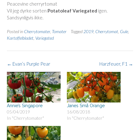
Peacevine cherryrtomat
Vil jeg dyrke sorten
Potatoleaf Variegated
igen.
Sandsynligvis ikke.
Posted in
Cherrytomater
,
Tomater
Tagged
2019
,
Cherrytomat
,
Gule
,
Kartoffelbladet
,
Variegated
Post
←
Evan’s Purple Pear
Harzfeuer, F1
→
navigation
Annie’s Singapore
Janes Små Orange
05/04/2019
16/08/2018
In "Cherrytomater"
In "Cherrytomater"