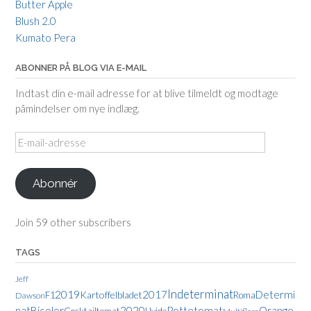
Butter Apple
Blush 2.0
Kumato Pera
ABONNER PÅ BLOG VIA E-MAIL
Indtast din e-mail adresse for at blive tilmeldt og modtage
påmindelser om nye indlæg.
E-
mail-
adresse
Abonnér
Join 59 other subscribers
TAGS
Jeff
Indeterminat
2019
2017
Determi
Kartoffelbladet
F1
Roma
Dawson
nat
Bicolor
2020
Pottetomat
Orange