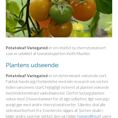
Potatoleaf Variegated
er en relativt ny cherrytomatsort
som er udviklet af tomateksperten Keith Mueller.
Plantens udseende:
Potatoleaf Variegated
er en determinant voksende sort.
Faktisk havde jeg i forbindelse med min research om sorten
inden sæsonens start, fejlagtigt noteret at planten voksede
med indeterminant vækstmønster. Derfor lod jeg planten
vokse med 3 hovestammer for at øge udbyttet, lige som jeg i
øvrigt gør med andre cherrytomatsorter. Således skal alle
sideskud bortset fra 3 nederste nippes af. Sorten skulle i
følge andre som har dyrket den og i følge
tomatofifou.fr
være