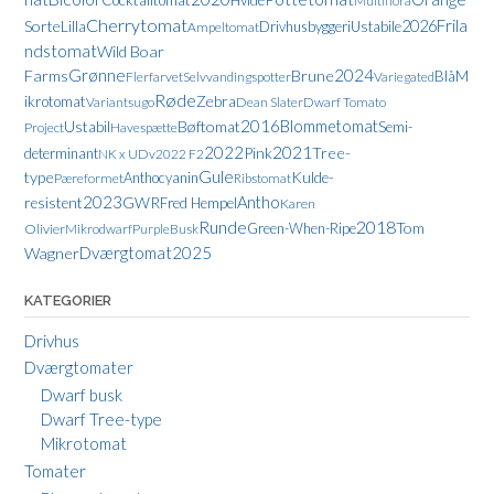
Cocktailtomat
Hvide
Multiflora
Cherrytomat
Frila
Sorte
Lilla
2026
Drivhusbyggeri
Ustabile
Ampeltomat
ndstomat
Wild Boar
Grønne
2024
Farms
Brune
Blå
M
Flerfarvet
Selvvandingspotter
Variegated
Røde
Zebra
ikrotomat
Variant
sugo
Dean Slater
Dwarf Tomato
2016
Blommetomat
Ustabil
Bøftomat
Semi-
Project
Havespætte
2021
2022
Pink
Tree-
determinant
NK x UDv2022 F2
Gule
type
Kulde-
Anthocyanin
Pæreformet
Ribstomat
2023
Antho
resistent
GWR
Fred Hempel
Karen
Runde
2018
Tom
Green-When-Ripe
Olivier
Mikrodwarf
Purple
Busk
Dværgtomat
2025
Wagner
KATEGORIER
Drivhus
Dværgtomater
Dwarf busk
Dwarf Tree-type
Mikrotomat
Tomater