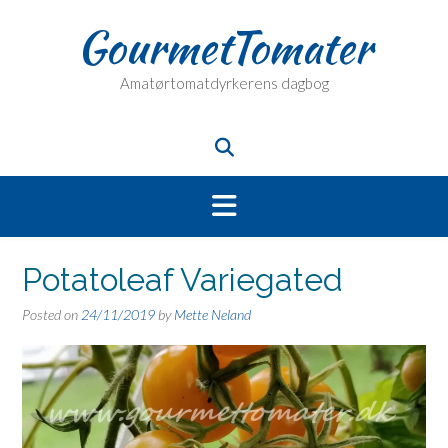
Skip
GourmetTomater
to
content
Amatørtomatdyrkerens dagbog
Potatoleaf Variegated
Posted on
24/11/2019
by
Mette Neland