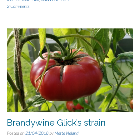
2 Comments
Brandywine Glick’s strain
Posted on
21/04/2018
by
Mette Neland