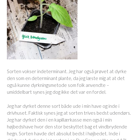
Sorten vokser indeterminant. Jeg har også prøvet at dyrke
den som en determinant plante, da jeg læste mig at at det
også kunne dyrkningsmetode som folk anvendte –
umiddelbart synes jeg dog ikke det var en fordel.
Jeg har dyrket denne sort både ude i min have og inde i
drivhuset. Faktisk synes jeg at sorten trives bedst udendørs.
Jeg har dyrket den i en kapillærkasse men også i min
højbedshave hvor den stor beskyttet bag et vindbrydende
hegn. Sorten havde det absolut bedst i højbedet. Inde i