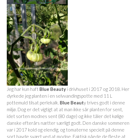
Jeg har kun haft
Blue Beauty
i drivhuset i 2017 og 2018. Her
dyrkede jeg planten i en selvvandingspotte med 11 L
pottemuld tilsat perlekalk.
Blue Beaut
y trives godt i denne
miljø. Dog er det vigtigt at at man ikke sår planten for sent,
idet sorten modnes sent (80 dage) og ikke tåler det kølige
danske efterårs nætter særligt godt. Den danske sommeren
var i 2017 kold og elendig, og tomaterne specielt på denne
sort havde svært ved at modne. Faktisk nåede de fleste at