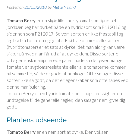
Posted on
20/05/2018
by
Mette Neland
Tomato Berry
er en skøn lille cherrytomat som ligner et
jordbær. Jeg har dyrket både en hydridsort som F1 i 2016 og
sidenhen som F2 i 2017. Selvom sorten er ikke frøstabil tog
jeg frø fra tomaten og gemte. Frø fra kommercielle sorter
(hybridtomater) er et sats at dyrke idet man aldrig kan være
sikker på hvad man får ud af at dyrke dem. Disse sorter er
ofte genetisk manipulerede på en måde så det giver mange
tomater, er sygdomsresistente eller alle tomaterne kommer
på samme tid, så de er gode at henkoge. Ofte smager disse
sorter ikke så godt, da det er egenskaber som ofte tabes ved
denne manipulering.
Tomato Berry er en hybridtomat, som smagsmæssigt, er en
undtagelse til de generelle regler, den smager nemlig vældig
godt.
Plantens udseende
Tomato Berry
er en nem sort at dyrke. Den vokser