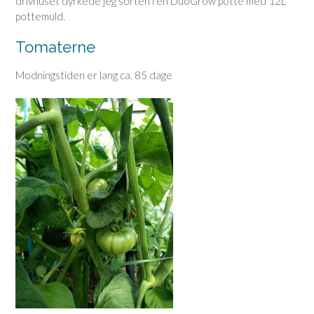
drivhuset dyrkede jeg sorten i en DuoGrow potte med 12L
pottemuld.
Tomaterne
Modningstiden er lang ca. 85 dage