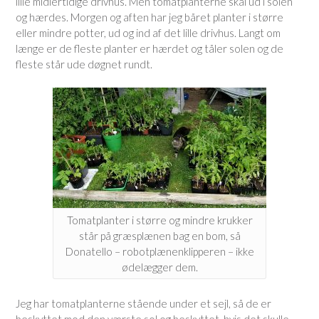
lille midlertidige drivhus. Men tomatplanterne skal ud i solen
og hærdes. Morgen og aften har jeg båret planter i større
eller mindre potter, ud og ind af det lille drivhus. Langt om
længe er de fleste planter er hærdet og tåler solen og de
fleste står ude døgnet rundt.
Tomatplanter i større og mindre krukker
står på græsplænen bag en bom, så
Donatello – robotplænenklipperen – ikke
ødelægger dem.
Jeg har tomatplanterne stående under et sejl, så de er
beskyttet mod den værste sol og beskyttet, hvis det skulle