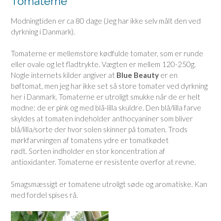
Tomaterne
Modningtiden er ca 80 dage (Jeg har ikke selv målt den ved
dyrkning i Danmark).
Tomaterne er mellemstore kødfulde tomater, som er runde
eller ovale og let fladtrykte. Vægten er mellem 120-250g.
Nogle internets kilder angiver at
Blue Beauty
er en
bøftomat, men jeg har ikke set så store tomater ved dyrkning
her i Danmark. Tomaterne er utroligt smukke når de er helt
modne: de er pink og med blå-lilla skuldre. Den blå/lilla farve
skyldes at tomaten indeholder anthocyaniner som bliver
blå/lilla/sorte der hvor solen skinner på tomaten. Trods
mørkfarvningen af tomatens ydre er tomatkødet
rødt. Sorten indholder en stor koncentration af
antioxidanter. Tomaterne er resistente overfor at revne.
Smagsmæssigt er tomatene utroligt søde og aromatiske. Kan
med fordel spises rå.