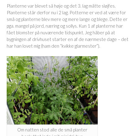
Planterne var blevet så høje og det 3. lag måtte sløjfes.
Planterne står derfor nu i 2 lag. Potterne er ved at være for
små og planterne blev mere og mere lange og blege. Dette er
pga. mangel på jord, næring og sollys. Kun 1 af planterne har
fået blomster på nuværende tidspunkt. Jeg håber på at
bygningen af drivhuset starter en af de nærmeste dage – det
har han lovet mig (ham den “kvikke glarmester”).
Om natten stod alle de små planter