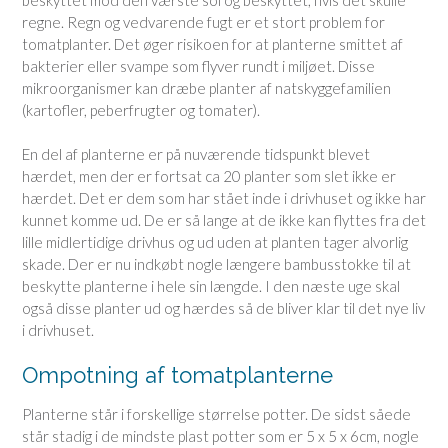
regne. Regn og vedvarende fugt er et stort problem for
tomatplanter. Det øger risikoen for at planterne smittet af
bakterier eller svampe som flyver rundt i miljøet. Disse
mikroorganismer kan dræbe planter af natskyggefamilien
(kartofler, peberfrugter og tomater).
En del af planterne er på nuværende tidspunkt blevet
hærdet, men der er fortsat ca 20 planter som slet ikke er
hærdet. Det er dem som har stået inde i drivhuset og ikke har
kunnet komme ud. De er så lange at de ikke kan flyttes fra det
lille midlertidige drivhus og ud uden at planten tager alvorlig
skade. Der er nu indkøbt nogle længere bambusstokke til at
beskytte planterne i hele sin længde. I den næste uge skal
også disse planter ud og hærdes så de bliver klar til det nye liv
i drivhuset.
Ompotning af tomatplanterne
Planterne står i forskellige størrelse potter. De sidst såede
står stadig i de mindste plast potter som er 5 x 5 x 6cm, nogle