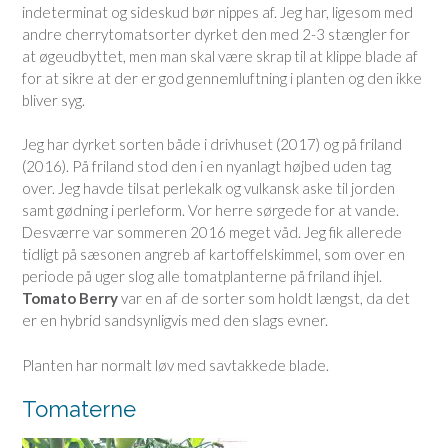
indeterminat og sideskud bør nippes af. Jeg har, ligesom med
andre cherrytomatsorter dyrket den med 2-3 stængler for
at øgeudbyttet, men man skal være skrap til at klippe blade af
for at sikre at der er god gennemluftning i planten og den ikke
bliver syg.
Jeg har dyrket sorten både i drivhuset (2017) og på friland
(2016). På friland stod den i en nyanlagt højbed uden tag
over. Jeg havde tilsat perlekalk og vulkansk aske til jorden
samt gødning i perleform. Vor herre sørgede for at vande.
Desværre var sommeren 2016 meget våd. Jeg fik allerede
tidligt på sæsonen angreb af kartoffelskimmel, som over en
periode på uger slog alle tomatplanterne på friland ihjel.
Tomato Berry
var en af de sorter som holdt længst, da det
er en hybrid sandsynligvis med den slags evner.
Planten har normalt løv med savtakkede blade.
Tomaterne