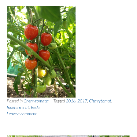
Posted in
Cherrytomater
Tagged
2016
,
2017
,
Cherrytomat
,
Indeterminat
,
Røde
Leave a comment