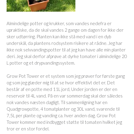
Almindelige potter og krukker, som vandes nedefra er
upraktiske, da de skal vandes 2 gange om dagen for ikke der
sker udtørring. Planten kan ikke stå med vand i en dyb
underskål, da plantens rodsystem risikere at rådne. Jeg har
ikke nok selvvandingspotter til at jeg kan have alle min planter
deri. Jeg skal derfor afprøve at dyrke tomater i almindelige 20
L potter og et drypvandingssystem.
Grow Pot Tower er et system som jeg prøver for første gang
og som jeg glæder mig til at se hvor effektivt det er. Det
består af en potte med 11L jord, Under jorden er der en
reservoir til 4L vand. På en var sommerdag skal der således
nok vandes næsten dagligt. Til sammenligning har en
Quadgrowpotte, 4 tomatplanter og 30L vand, svarende til
7,5L per plante og vanding ca. hver anden dag. Grow Pot
Tower kommer med indbygget støtte til tomaten hvilket jeg
tror er en stor fordel.