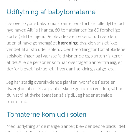
Udflytning af babytomaterne
De overskydne babytomat-planter er stort set alle flyttet ud i
nye haver. Alt i alt har ca. 60 tomatplanter (ca 60 forskellige
sorter) skiftet hjem. De blev desværre sendt ud i verden,
uden at have gennemgået
hærdning
, dvs. de var slet ikke
vendet til at stå ude i solen. Uden hærdning får tomatbladene
solskoldninger og i værste fald visner de og planten risikerer
at dø. Alle de personer som har overtaget planter fra mig, er
derfor blevet instrueret i, hvordan hærdning skal gøres.
Jeg har stadig overskydende planter, hvoraf de fleste er
dværgtomater. Disse planter skulle gerne ud i verden, så har
du lyst til at dyrke tomater, så sig til. Jeg hader at smide
planter ud.
Tomaterne kom ud i solen
Med udflytning af de mange planter, blev der bedre plads i det