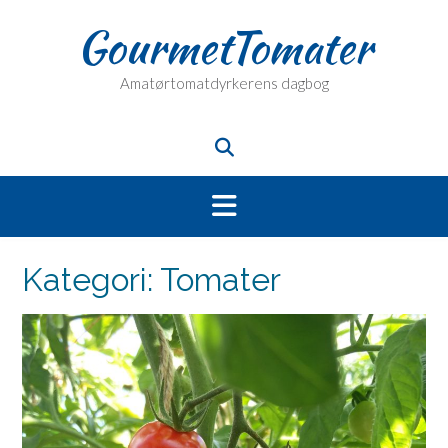
Skip
GourmetTomater
to
content
Amatørtomatdyrkerens dagbog
Kategori:
Tomater