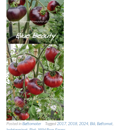
Posted in
Bøftomater
Tagged
2017
,
2018
,
2024
,
Blå
,
Bøftomat
,
Indeterminat
,
Pink
,
Wild Boar Farms