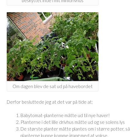
beskyttet inde i mit minidrivhus
Om dagen blev de sat ud på havebordet
Derfor besluttede jeg at det var på tide at:
Babytomat-planterne måtte ud til nye haver!
Planterne i det lille drivhus måtte ud og se solens lys
De største planter måtte plantes om i større potter, så
planterne kunne komme igang med at vokse.