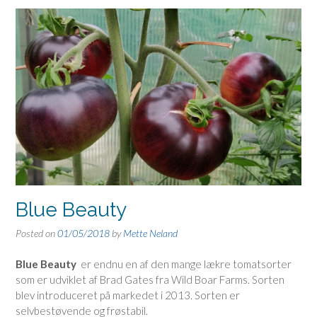
Blue Beauty
Posted on
01/05/2018
by
Mette Neland
Blue Beauty
er endnu en af den mange lækre tomatsorter
som er udviklet af Brad Gates fra Wild Boar Farms. Sorten
blev introduceret på markedet i 2013. Sorten er
selvbestøvende og frøstabil.