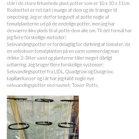
står i de store firkantede plast potter som er 10 x 10 x 11cm.
Rodnettet er ret tæt i mange af dem og de trænger til
ompotning. Jeg er derfor begyndt at potte nogle af
tomatplanterne ud på de endelige potter, men jeg har
desværre ikke plads til at potte dem alle om. Til det formål har
jeg flere forskellige metoder:
Selvvandingspotter er fordelagtig for dyrkning af tomater, da
en velvoksen tomatplanten på en varm sommerdag man
drikke 2-3liter vand og planterne tåler meget dårligt
udtørring. Jeg bruger flere forskellige systemer:
Selvvandingspotter fra LIDL, Quadgrow og Duogrow,
kapillærkasser og i år har jeg købt nogle nye
selvvandingspotter ved navnet: Tower Potts,