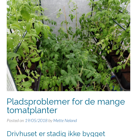
Pladsproblemer for de mange
tomatplanter
Posted on
19/05/2018
by
Mette Neland
Drivhuset er stadig ikke bygget